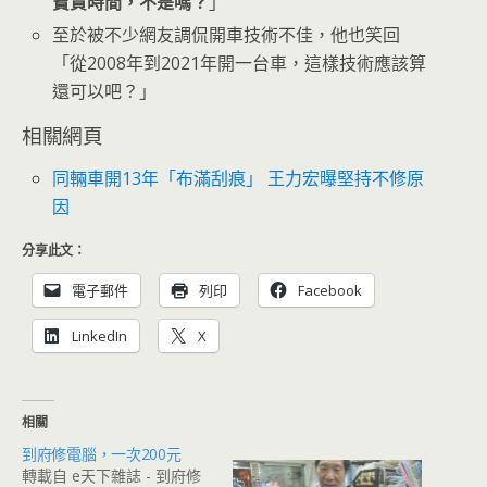
寶貴時間，不是嗎？
」
至於被不少網友調侃開車技術不佳，他也笑回
「從2008年到2021年開一台車，這樣技術應該算
還可以吧？」
相關網頁
同輛車開13年「布滿刮痕」 王力宏曝堅持不修原
因
分享此文：
電子郵件
列印
Facebook
LinkedIn
X
相關
到府修電腦，一次200元
轉載自 e天下雜誌 - 到府修