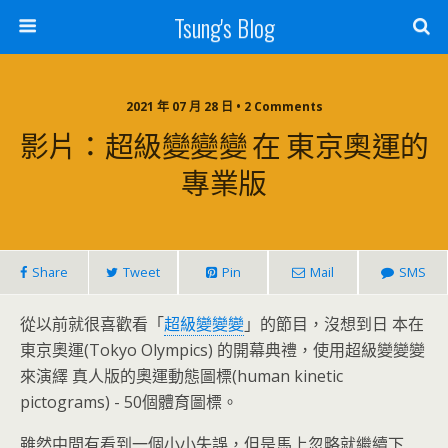
Tsung's Blog
2021 年 07 月 28 日 • 2 Comments
影片：超級變變變 在 東京奧運的
專業版
Share
Tweet
Pin
Mail
SMS
從以前就很喜歡看「
超級變變變
」的節目，沒想到日 本在
東京奧運(Tokyo Olympics) 的開幕典禮，使用超級變變變
來演繹 真人版的奧運動態圖標(human kinetic
pictograms) - 50個體育圖標。
雖然中間有看到一個小小失誤，但是馬上忽略就繼續下