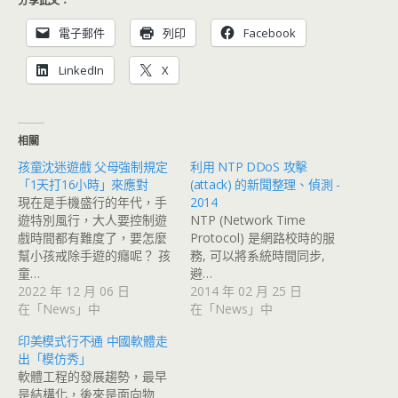
電子郵件
列印
Facebook
LinkedIn
X
相關
孩童沈迷遊戲 父母強制規定
利用 NTP DDoS 攻擊
「1天打16小時」來應對
(attack) 的新聞整理、偵測 -
現在是手機盛行的年代，手
2014
遊特別風行，大人要控制遊
NTP (Network Time
戲時間都有難度了，要怎麼
Protocol) 是網路校時的服
幫小孩戒除手遊的癮呢？ 孩
務, 可以將系統時間同步,
童…
避…
2022 年 12 月 06 日
2014 年 02 月 25 日
在「News」中
在「News」中
印美模式行不通 中國軟體走
出「模仿秀」
軟體工程的發展趨勢，最早
是結構化，後來是面向物