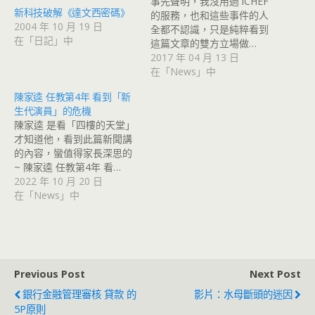
事先聲明，我沒用過 iCHEF
新科技破解《達文西密碼》
的服務，也和這些事件的人
2004 年 10 月 19 日
全都不認識，只是純粹看到
在「日記」中
這篇文章的雙方立場做…
2017 年 04 月 13 日
在「News」中
陳家逵 任教第4年 看到「新
生代演員」的危機
陳家逵 是看「四樓的天堂」
才知道他，看到此篇新聞講
的內容，蠻值得家長深思的
~ 陳家逵 任教第4年 看…
2022 年 10 月 20 日
在「News」中
Previous Post
Next Post
銀行金融管理審核 貸款 的
影片：水母斷頭的迷因
5P原則