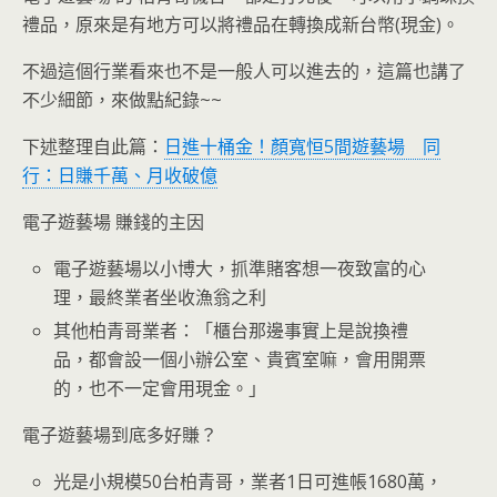
禮品，原來是有地方可以將禮品在轉換成新台幣(現金)。
不過這個行業看來也不是一般人可以進去的，這篇也講了
不少細節，來做點紀錄~~
下述整理自此篇：
日進十桶金！顏寬恒5間遊藝場 同
行：日賺千萬、月收破億
電子遊藝場 賺錢的主因
電子遊藝場以小博大，抓準賭客想一夜致富的心
理，最終業者坐收漁翁之利
其他柏青哥業者：「櫃台那邊事實上是說換禮
品，都會設一個小辦公室、貴賓室嘛，會用開票
的，也不一定會用現金。」
電子遊藝場到底多好賺？
光是小規模50台柏青哥，業者1日可進帳1680萬，