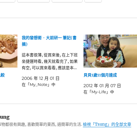
我的發想術 - 大前研一 筆記(書
摘)
這本書很薄, 從買來後, 在上下班
坐捷運時看, 幾天就看完了, 如果
有空, 可以買來看看, 應該是本…
比較
貝貝1歲11個月達成
2006 年 12 月 01 日
在「My_Note」中
2012 年 01 月 07 日
在「My-Life」中
ung
物都很有興趣, 喜歡簡單的東西, 過簡單的生活.
檢視「Tsung」的全部文章