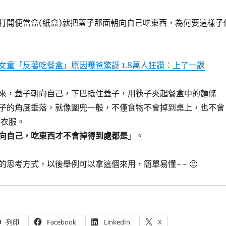
打開便當盒(紙盒)就把蓋子那面朝向自己吃東西，為何要這樣子
女童「反著吃餐盒」原因曝爸驚訝 1.8萬人狂讚：上了一課
來，蓋子朝向自己，下巴抵住蓋子，用筷子夾起餐盒中的麵條
子的角度垂落，就像圍兜一般，不僅食物不會掉到桌上，也不會
髒衣服。
向自己，吃東西才不會掉得到處都是
」。
的思考方式，以後舉例可以拿這個來用，簡單易懂~~ 🙂
列印
Facebook
LinkedIn
X