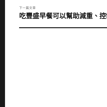
覽
文
下一篇文章
章:
吃豐盛早餐可以幫助減重、控
下
一
篇
文
章: