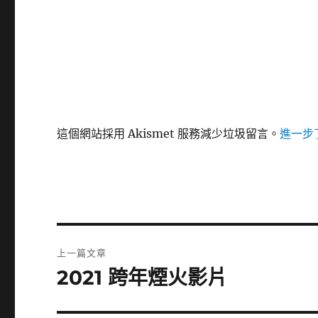
這個網站採用 Akismet 服務減少垃圾留言。
進一步了
文
上一篇文章
章
2021 跨年煙火影片
上
一
導
篇