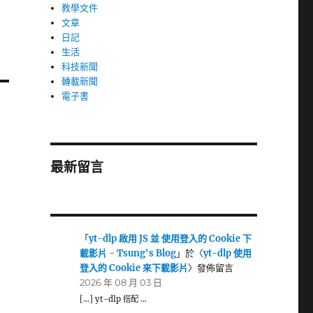
教學文件
文章
日記
生活
科技新聞
轉載新聞
電子書
最新留言
「
yt-dlp 啟用 JS 並 使用登入的 Cookie 下
載影片 - Tsung's Blog
」於〈
yt-dlp 使用
登入的 Cookie 來下載影片
〉發佈留言
2026 年 08 月 03 日
[…] yt-dlp 搭配 …