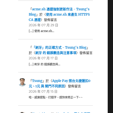
「
acme.sh 憑證強制更新作法 - Tsung's
Blog
」於〈
使用 acme.sh 來產生 HTTPS
CA 憑證
〉發佈留言
2026 年 07 月 29 日
[…] 使用 acme.sh…
「
「刷牙」的正確方式 - Tsung's Blog
」
於〈
刷牙 的 錯誤觀念與注意事項
〉發佈留言
2026 年 07 月 17 日
[…] 刷牙 的 錯誤觀念與…
「
Tsung
」於〈
Apple Pay 搭台北捷運扣0
元、1元 與 閘門不同原因
〉發佈留言
2026 年 07 月 15 日
哈，感謝提點，打錯字，趕快來修正一下~~