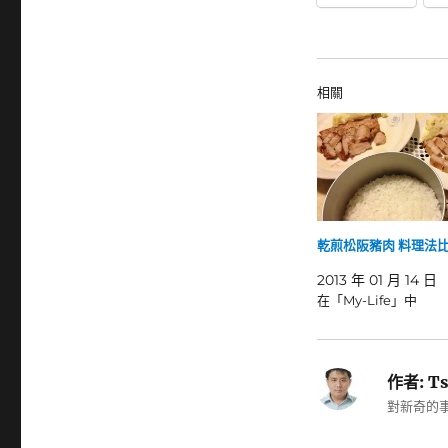
相關
乾煎松阪豬肉 料理法
2013 年 01 月 14 日
在「My-Life」中
作者:
Ts
對新奇的事