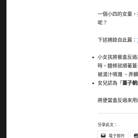
籤
一個小四的女童，
呢？
下述摘錄自此篇：
小女孩將餐盒反過
時，麵條就順著蓋
被湯汁噴濺 、弄
女兒認為「
蓋子朝
將便當盒反過來用
分享此文：
電子郵件