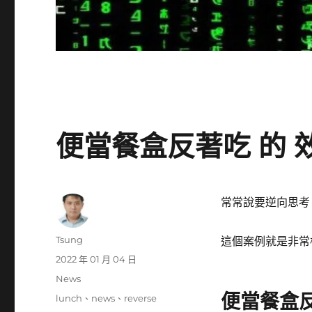
便當餐盒反著吃 的 
常常說要逆向思考
作
Tsung
這個案例就是非常
者
發
2022 年 01 月 04 日
佈
分
News
日
類
便當餐盒反
標
lunch
、
news
、
reverse
期: