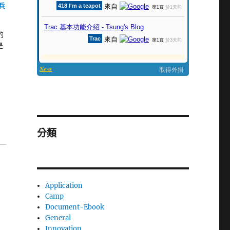
兵
的
是
分類
Application
Camp
Document-Ebook
General
Innovation