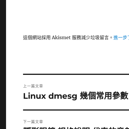
這個網站採用 Akismet 服務減少垃圾留言。
進一步了
文
上一篇文章
章
Linux dmesg 幾個常用參數
上
一
導
篇
覽
文
下一篇文章
章: