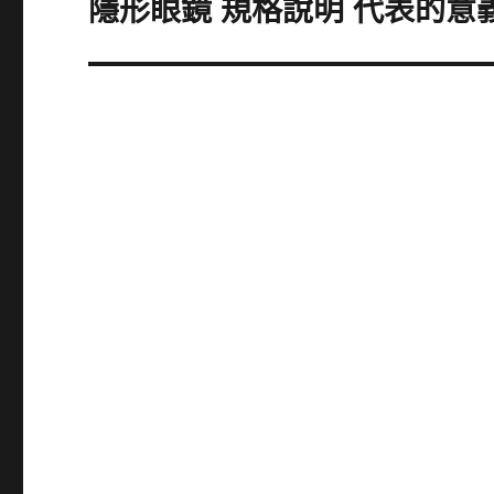
隱形眼鏡 規格說明 代表的意
下
一
篇
文
章: