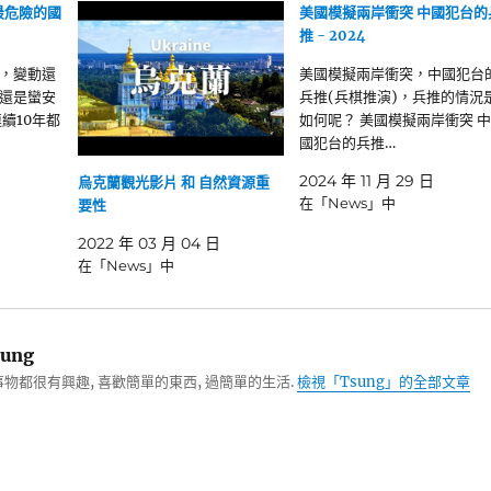
最危險的國
美國模擬兩岸衝突 中國犯台的
推 - 2024
，變動還
美國模擬兩岸衝突，中國犯台
還是蠻安
兵推(兵棋推演)，兵推的情況
續10年都
如何呢？ 美國模擬兩岸衝突 中
國犯台的兵推…
2024 年 11 月 29 日
烏克蘭觀光影片 和 自然資源重
在「News」中
要性
2022 年 03 月 04 日
在「News」中
ung
物都很有興趣, 喜歡簡單的東西, 過簡單的生活.
檢視「Tsung」的全部文章