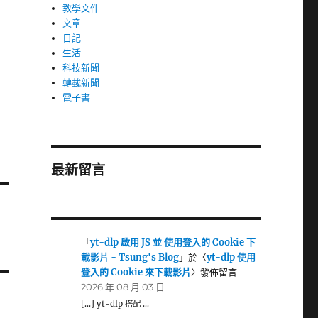
教學文件
文章
日記
生活
科技新聞
轉載新聞
電子書
最新留言
「
yt-dlp 啟用 JS 並 使用登入的 Cookie 下
載影片 - Tsung's Blog
」於〈
yt-dlp 使用
登入的 Cookie 來下載影片
〉發佈留言
2026 年 08 月 03 日
[…] yt-dlp 搭配 …