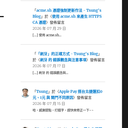
「
acme.sh 憑證強制更新作法 - Tsung's
Blog
」於〈
使用 acme.sh 來產生 HTTPS
CA 憑證
〉發佈留言
2026 年 07 月 29 日
[…] 使用 acme.sh…
「
「刷牙」的正確方式 - Tsung's Blog
」
於〈
刷牙 的 錯誤觀念與注意事項
〉發佈留言
2026 年 07 月 17 日
[…] 刷牙 的 錯誤觀念與…
「
Tsung
」於〈
Apple Pay 搭台北捷運扣0
元、1元 與 閘門不同原因
〉發佈留言
2026 年 07 月 15 日
哈，感謝提點，打錯字，趕快來修正一下~~