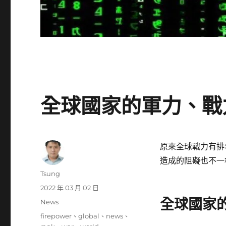
全球國家的軍力、戰力排
原來全球戰力有排
造成的阻礙也不一
作
Tsung
者
發
2022 年 03 月 02 日
佈
全球國家
分
News
日
類
標
firepower
、
global
、
news
、
期: