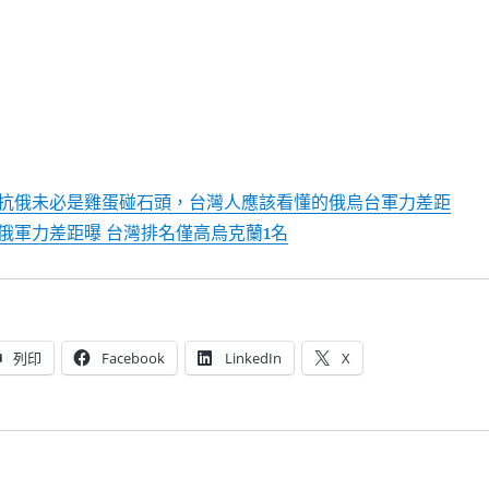
抗俄未必是雞蛋碰石頭，台灣人應該看懂的俄烏台軍力差距
俄軍力差距曝 台灣排名僅高烏克蘭1名
列印
Facebook
LinkedIn
X