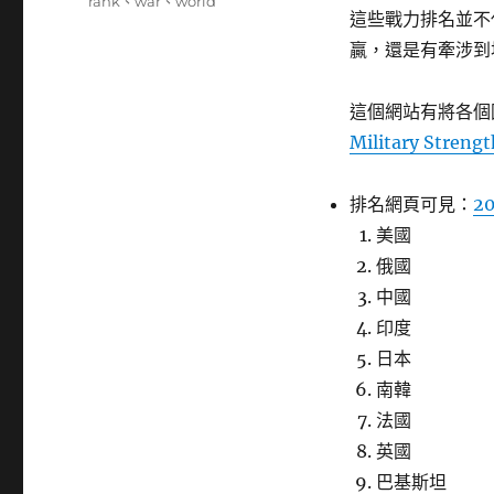
籤
rank
、
war
、
world
這些戰力排名並不
贏，還是有牽涉到
這個網站有將各個
Military Streng
排名網頁可見：
20
美國
俄國
中國
印度
日本
南韓
法國
英國
巴基斯坦