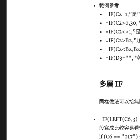
範例參考
=IF(C2=1,”是
=IF(C2>0,30, 
=IF(C2<>1,”
=IF(C2>B2
=IF(C2<B2,B2
=IF(D3="",
多層 IF
同樣做法可以接無限
=IF(LEFT(C6,3
段寫成比較容易看
if (C6 == "017") 