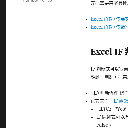
籤
number
、
office
先把需要當字典使
Excel 函數 (
Excel 函數 (依類
Excel 
IF 判斷式可以
雜到一團亂，把常
=IF(判斷條件,
官方文件：
IF 函
=IF(C2=”Ye
IF 陳述式可
False。