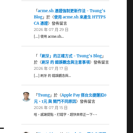
「
acme.sh 憑證強制更新作法 - Tsung's
Blog
」於〈
使用 acme.sh 來產生 HTTPS
CA 憑證
〉發佈留言
2026 年 07 月 29 日
[…] 使用 acme.sh…
「
「刷牙」的正確方式 - Tsung's Blog
」
於〈
刷牙 的 錯誤觀念與注意事項
〉發佈留言
2026 年 07 月 17 日
[…] 刷牙 的 錯誤觀念與…
「
Tsung
」於〈
Apple Pay 搭台北捷運扣0
元、1元 與 閘門不同原因
〉發佈留言
2026 年 07 月 15 日
哈，感謝提點，打錯字，趕快來修正一下~~