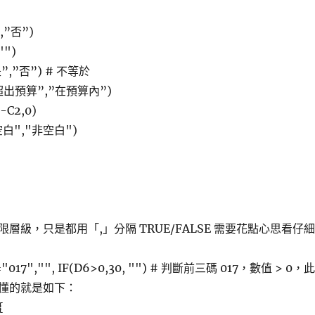
”,”否”)
"")
是”,”否”) # 不等於
,”超出預算”,”在預算內”)
-C2,0)
"空白","非空白")
層級，只是都用「,」分隔 TRUE/FALSE 需要花點心思看仔細
)="017","", IF(D6>0,30, "") # 判斷前三碼 017，數值 > 0，此
懂的就是如下：
{