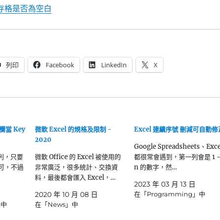
儲存格是否為空白
列印
Facebook
LinkedIn
X
欄當 Key
微軟 Excel 的規格及限制 -
Excel 連續序號 刪減可自動修
2020
Google Spreadsheets、Exce
陣列，只要
微軟 Office 的 Excel 被使用的
都很常會遇到，第一列會是 1 
 即可，不過
非常廣泛，很多統計、交換資
n 的數字，然…
料，最後都會匯入 Excel，…
2023 年 03 月 13 日
2020 年 10 月 08 日
在「Programming」中
」中
在「News」中