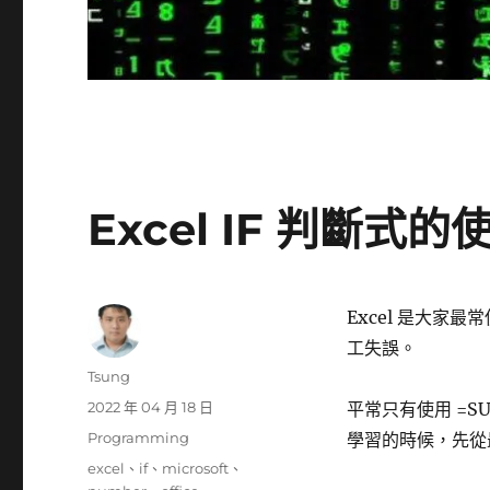
Excel IF 判斷式
Excel 是大
工失誤。
作
Tsung
者
發
2022 年 04 月 18 日
平常只有使用 =S
佈
分
Programming
學習的時候，先從最常
日
類
標
excel
、
if
、
microsoft
、
期: