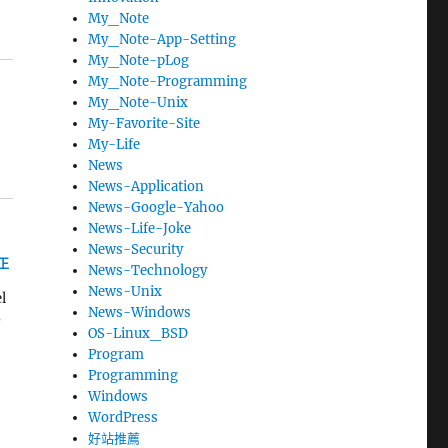
My_Note
My_Note-App-Setting
My_Note-pLog
My_Note-Programming
My_Note-Unix
My-Favorite-Site
My-Life
News
News-Application
News-Google-Yahoo
News-Life-Joke
News-Security
正
News-Technology
News-Unix
l
News-Windows
~
OS-Linux_BSD
Program
Programming
Windows
WordPress
好站推薦