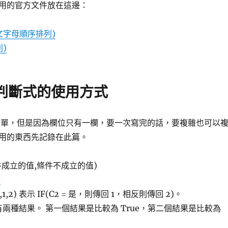
用的官方文件放在這邊：
依英文字母順序排列)
別)
IF 判斷式的使用方式
很簡單，但是因為欄位只有一欄，要一次寫完的話，要複雜也可以
用的東西先記錄在此篇。
條件成立的值,條件不成立的值)
數
s”,1,2) 表示 IF(C2 = 是，則傳回 1，相反則傳回 2)。
以有兩種結果。 第一個結果是比較為 True，第二個結果是比較為