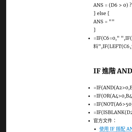
ANS = (D6 > 0) ?
} else {
ANS = ""
}
=IF(C6=0," ",
料",IF(LEFT(C6
IF 進階 A
=IF(AND(A2>0,B
=IF(OR(A4>0,B4
=IF(NOT(A6>50
=IF(ISBLANK(
官方文件：
使用 IF 搭配 A