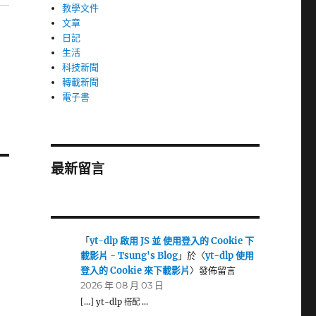
教學文件
文章
日記
生活
科技新聞
轉載新聞
電子書
最新留言
「
yt-dlp 啟用 JS 並 使用登入的 Cookie 下
載影片 - Tsung's Blog
」於〈
yt-dlp 使用
登入的 Cookie 來下載影片
〉發佈留言
2026 年 08 月 03 日
[…] yt-dlp 搭配 …