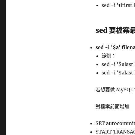
sed -i '1ifirs
sed 要檔
sed -i '$a' file
範例：
sed -i '$alast
sed -i '$alas
若想要做 MySQL
對檔案前面增加
SET autocommit
START TRANSA