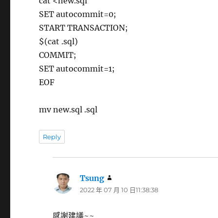
cat <new.sql
SET autocommit=0;
START TRANSACTION;
$(cat .sql)
COMMIT;
SET autocommit=1;
EOF
mv new.sql .sql
Reply
Tsung
表
2022 年 07 月 10 日11:38:38
示:
感謝建議~~