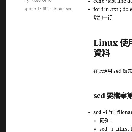
分
My_Note-Unix
echo 'last line
日
類
標
append
、
file
、
linux
、
sed
for f in .txt ;
期:
籤
增加一行
Linux 
資料
在此想用 sed 做
sed 要檔
sed -i '1i' filen
範例：
sed -i '1ifirst