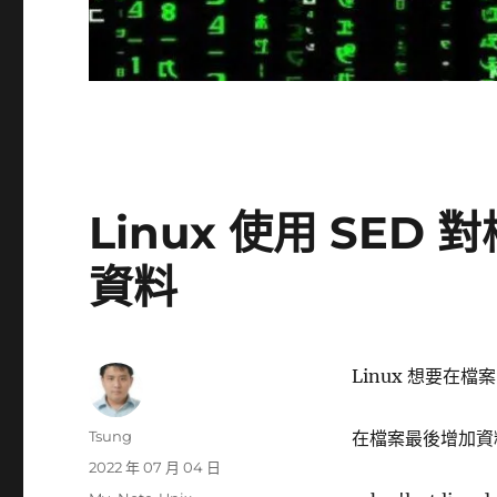
Linux 使用 SED
資料
Linux 想要
作
Tsung
在檔案最後增加資
者
發
2022 年 07 月 04 日
佈