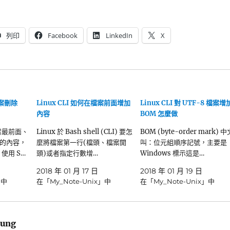
列印
Facebook
LinkedIn
X
檔案刪除
Linux CLI 如何在檔案前面增加
Linux CLI 對 UTF-8 檔案增
內容
BOM 怎麼做
檔案最前面、
Linux 於 Bash shell (CLI) 要怎
BOM (byte-order mark) 中
的內容，
麼將檔案第一行(檔頭、檔案開
叫：位元組順序記號，主要是
 使用 S…
頭)或者指定行數增…
Windows 標示這是…
2018 年 01 月 17 日
2018 年 01 月 19 日
」中
在「My_Note-Unix」中
在「My_Note-Unix」中
ung