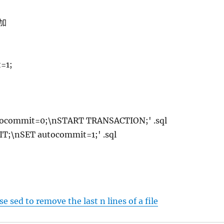
加
=1;
autocommit=0;\nSTART TRANSACTION;' .sql
T;\nSET autocommit=1;' .sql
e sed to remove the last n lines of a file