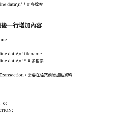
t line data\n' * # 多檔案
案最後一行增加內容
name
 line data\n' filename
t line data\n' * # 多檔案
 Transaction，需要在檔案前後加點資料：
=0;
CTION;