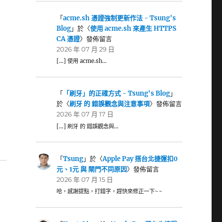
「
acme.sh 憑證強制更新作法 - Tsung's
Blog
」於〈
使用 acme.sh 來產生 HTTPS
CA 憑證
〉發佈留言
2026 年 07 月 29 日
[…] 使用 acme.sh…
「
「刷牙」的正確方式 - Tsung's Blog
」
於〈
刷牙 的 錯誤觀念與注意事項
〉發佈留言
2026 年 07 月 17 日
[…] 刷牙 的 錯誤觀念與…
「
Tsung
」於〈
Apple Pay 搭台北捷運扣0
元、1元 與 閘門不同原因
〉發佈留言
2026 年 07 月 15 日
哈，感謝提點，打錯字，趕快來修正一下~~