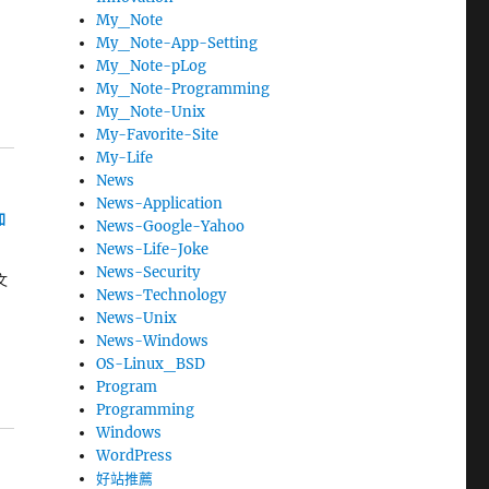
My_Note
My_Note-App-Setting
My_Note-pLog
My_Note-Programming
My_Note-Unix
My-Favorite-Site
My-Life
News
News-Application
加
News-Google-Yahoo
News-Life-Joke
News-Security
文
News-Technology
News-Unix
News-Windows
OS-Linux_BSD
Program
Programming
Windows
WordPress
好站推薦