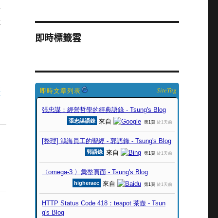
子
就
即時標籤雲
非
SiteTag