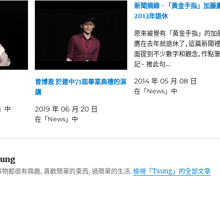
新聞摘錄 -「黃金手指」加藤
2013年退休
原來被譽有「黃金手指」的加
鷹在去年就退休了, 這篇新聞
面提到不少數字和觀念, 作點
記~ 推此句…
2014 年 05 月 08 日
曾博恩 於建中71屆畢業典禮的演
在「News」中
講
e」中
2019 年 06 月 20 日
在「News」中
ung
物都很有興趣, 喜歡簡單的東西, 過簡單的生活.
檢視「Tsung」的全部文章