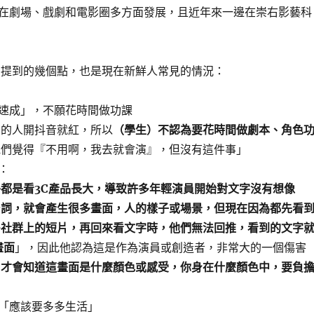
在劇場、戲劇和電影圈多方面發展，且近年來一邊在崇右影藝科
聞提到的幾個點，也是現在新鮮人常見的情況：
速成」，不願花時間做功課
有的人開抖音就紅，所以
（學生）不認為要花時間做劇本、角色
他們覺得『不用啊，我去就會演』，但沒有這件事」
：
都是看3C產品長大，導致許多年輕演員開始對文字沒有想像
台詞，就會產生很多畫面，人的樣子或場景，但現在因為都先看
多社群上的短片，再回來看文字時，他們無法回推，看到的文字
畫面
」，因此他認為這是作為演員或創造者，非常大的一個傷害
，才會知道這畫面是什麼顏色或感受，你身在什麼顏色中，要負
「應該要多多生活」