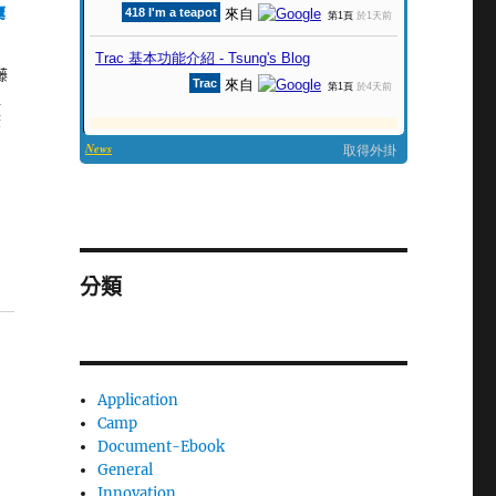
鷹
藤
裡
筆
分類
Application
Camp
Document-Ebook
General
Innovation