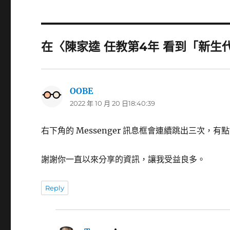
在〈陳家逵 任教第4年 看到「新生
OOBE
表
2022 年 10 月 20 日18:40:39
示:
右下角的 Messenger 訊息框會連續跳出三次，有
謝謝你一直以來分享的資訊，讓我受益良多。
Reply