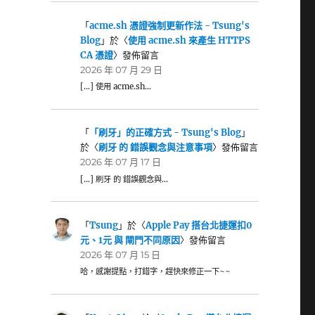
「
acme.sh 憑證強制更新作法 - Tsung's
Blog
」於〈
使用 acme.sh 來產生 HTTPS
CA 憑證
〉發佈留言
2026 年 07 月 29 日
[…] 使用 acme.sh…
「
「刷牙」的正確方式 - Tsung's Blog
」
於〈
刷牙 的 錯誤觀念與注意事項
〉發佈留言
2026 年 07 月 17 日
[…] 刷牙 的 錯誤觀念與…
「
Tsung
」於〈
Apple Pay 搭台北捷運扣0
元、1元 與 閘門不同原因
〉發佈留言
2026 年 07 月 15 日
哈，感謝提點，打錯字，趕快來修正一下~~