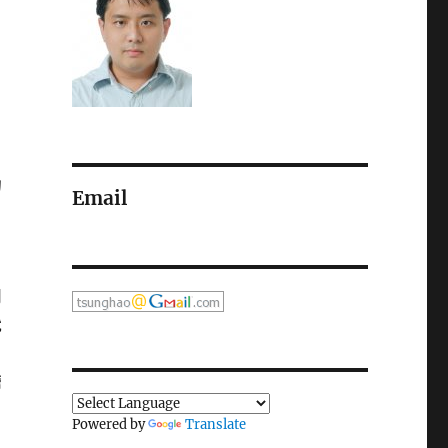
功
Email
到
就
擔
Powered by
Translate