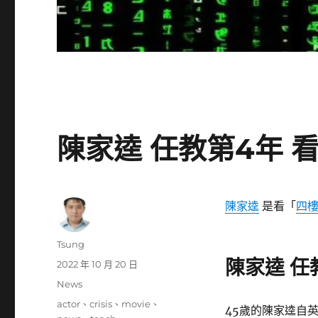
陳家逵 任教第4年
陳家逵
是看「
四
作
Tsung
者
陳家逵 任
發
2022 年 10 月 20 日
佈
分
News
日
類
標
actor
、
crisis
、
movie
、
期:
45歲的陳家逵自