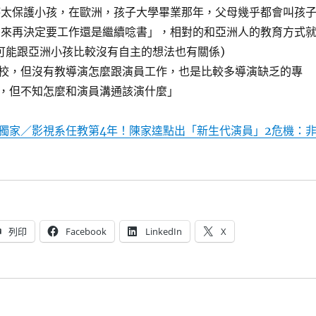
時太保護小孩，在歐洲，孩子大學畢業那年，父母幾乎都會叫孩
回來再決定要工作還是繼續唸書」，相對的和亞洲人的教育方式
可能跟亞洲小孩比較沒有自主的想法也有關係)
校，但沒有教導演怎麼跟演員工作，也是比較多導演缺乏的專
，但不知怎麼和演員溝通該演什麼」
獨家／影視系任教第4年！陳家逵點出「新生代演員」2危機：
列印
Facebook
LinkedIn
X