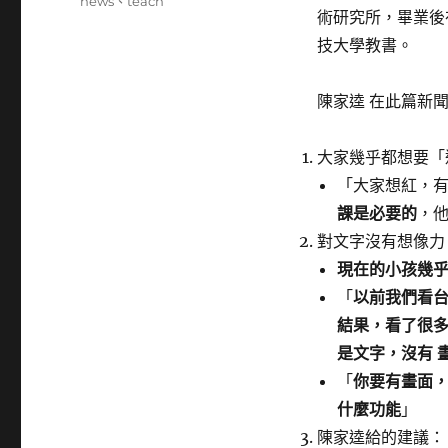
籤
news
、
teach
術研究所，畢業後
技大學教書。
陳家逵 在此篇新
大家幾乎都想要「
「大家想紅，
課是必要的
，
對文字沒有想像力
現在的小孩幾乎
「
以前我們看
結果，看了很
是文字，沒有 
「
你要有畫面
什麼功能
」
陳家逵給的建議：