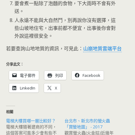
要會煮一點除了泡麵的食物，下大雨時不會有外
送。
人永遠不能與大自然鬥，別再說你沒有選擇，這
些山坡地住宅，出事前都不便宜，出事後你會對
外說這裡很安全。
若要查詢山地地質的資訊，可見此：
山崩地質雲端平台
分享此文：
電子郵件
列印
Facebook
LinkedIn
X
相關
電梯大樓買哪一層比較好？
台北市、新北市的螢火蟲
電梯大樓隨著建商的不同，
「賞螢地圖」 - 2017
這個答案可能多少會有些不
觀賞螢火蟲(火金姑)近幾年