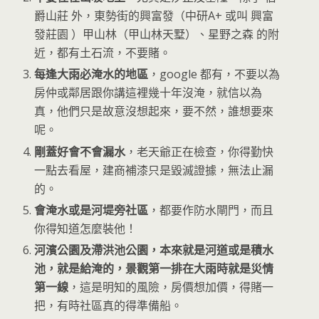
爵山莊 外，東勢街的興富發（中研A+ 或叫 興富
發莊園 ）甲山林（甲山林天墅）、星野之森 的附
近，都有土石流，不要賭。
每逢大雨必淹水的地區
，google 都有，不要以為
房仲或鄰居跟你講這裡幾十年沒淹，就信以為
真，他們只是故意沒想起來，要不然，誰想要來
呢。
剛蓋好會不會漏水
，老天爺正在檢查，你得勤快
一點去看屋，建商補漆只是毀滅證據，無法止漏
的。
會淹水或是河堤旁社區
，都要作防水閘門，而且
你得知道怎麼裝他！
河濱公園及滯洪池公園，本來就是河道或是積水
池，就是給淹的，景觀第一排在大雨時就是災情
第一線
，這是明知的風險，房價想加價，得賭一
把，有時社區真的得準備船。