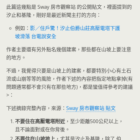
此篇這幾點是 Sway 房市觀察站 的公開貼文，裡面提到的
汐止和基隆，剛好是最近新聞主打的方向：
例如：
影／住戶驚！汐止伯爵山莊高壓電塔下護
坡滑落 台電說安全
作者主要還有另外點名幾個建案，那些都在山坡上要注意
的地方。
不過，我覺得只要是山坡上的建案，都要特別小心有土石
流或山崩等等的風險，作者下述的內容把指定地點拿掉(有
問題通常都不會只有在那些地方)，都是蠻值得參考的建議
>：
下述摘錄完整內容，來源：
Sway 房市觀察站 貼文
不要住在高壓電塔附近
，至少距離500公尺以上，
且不論面對或在你背後。
不要住在山坡地上
，尤其是汐止及基隆，除了 伯