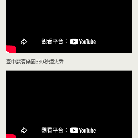
臺中麗寶樂園330秒煙火秀