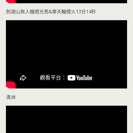
劍湖山無人機燈光秀&摩天輪煙火13分14秒
澳洲