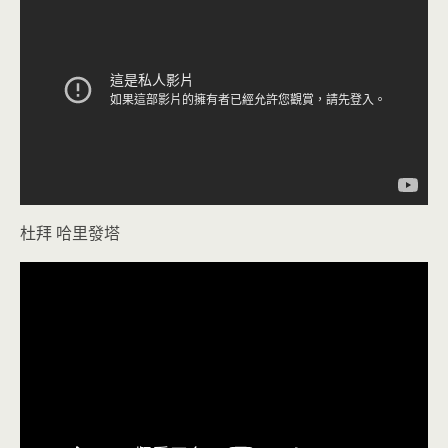
杜拜 哈里發塔