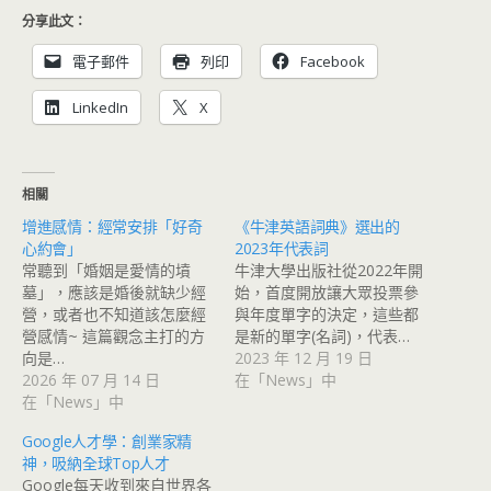
分享此文：
電子郵件
列印
Facebook
LinkedIn
X
相關
增進感情：經常安排「好奇
《牛津英語詞典》選出的
心約會」
2023年代表詞
常聽到「婚姻是愛情的墳
牛津大學出版社從2022年開
墓」，應該是婚後就缺少經
始，首度開放讓大眾投票參
營，或者也不知道該怎麼經
與年度單字的決定，這些都
營感情~ 這篇觀念主打的方
是新的單字(名詞)，代表…
向是…
2023 年 12 月 19 日
2026 年 07 月 14 日
在「News」中
在「News」中
Google人才學：創業家精
神，吸納全球Top人才
Google每天收到來自世界各