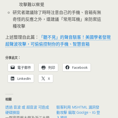
攻擊難以察覺
研究者建議除了時時注意自己的手機、音箱有無
奇怪的反應之外，還建議「常用耳機」來防禦這
種攻擊
上述整理自此篇：
「聽不見」的聲音駭客！美國學者發現
超聲波攻擊，可偷偷控制你的手機、智慧音箱
分享此文：
電子郵件
列印
Facebook
LinkedIn
X
相關
透過 音波 或 超音波 可造成
駭客利用 MSHTML 漏洞發
硬碟損毀
動攻擊 竊取 Goolge、IG 登
一群密西根大學及浙江大學
入資訊