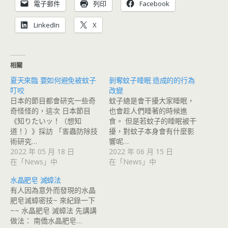
電子郵件
列印
Facebook
LinkedIn
X
相關
夏天來臨 要如何避免被蚊子
剝奪蚊子睡眠 造成的的行為
叮咬
改變
日本的節目都會研究一些奇
蚊子總是會干擾大家睡眠，
奇怪怪的，這次 日本節目
也會趁人們睡著的時候進
《知りたいッ！（想知
食。 但是若蚊子的睡眠被干
道！）》採訪 「害蟲防除技
擾，對蚊子本身會有什麼影
術研究…
響呢…
2022 年 05 月 18 日
2022 年 06 月 15 日
在「News」中
在「News」中
水晶肥皂 滅蟑法
有人因為意外而發現的水晶
肥皂滅蟑密技~ 來紀錄一下
~~ 水晶肥皂 滅蟑法 先講講
做法： 南僑水晶肥皂…