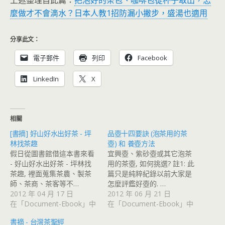
上述整理自此篇：
把泡好的茶包、咖啡包從杯子取出，怎
麼做才不會滴水？日本人教1招防漏小撇步，盛湯也適用
分享此文：
電子郵件
列印
Facebook
LinkedIn
X
相關
[書摘] 好山好水出好茶 - 坪
品壺十四要訣 (泡茶用的茶
林找茶趣
壺) 和 養壺方法
假日從圖書館借這本書來看
宜興壺、紫砂壺或其它泡茶
- 好山好水出好茶 - 坪林找
用的茶壺, 如何挑選? 註1: 此
茶趣, 裡面蒐集茶農、製茶
篇只是純粹紀錄以前大家是
師、茶商、茶客等不…
怎麼評鑑好壺的. …
2012 年 04 月 17 日
2012 年 06 月 21 日
在「Document-Ebook」中
在「Document-Ebook」中
書摘 - 台灣茶聖經