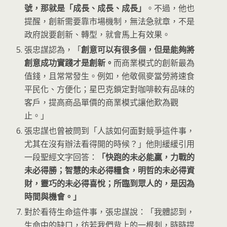
號，那就是「成長、成長、成長」
。不過，他也
提醒，創新需要靠市場機制，無法急就章，不是
政府說要創新、轉型，就會馬上有效果。
張忠謀認為，「
創意可以有很多個，但是能夠將
創意成功實踐才是創新。
而商業模式的創新最為
值錢，且常常發生。例如，他敬佩麥當勞將速食
平民化、方便化；星巴克鎖定對咖啡較有品味的
客戶，提高商品單價的商業模式讓他歎為觀
止。」
張忠謀也曾被問到「人該如何面對競爭這件事，
尤其在沒有辦法看得開的時候？」他則緩緩引用
一段聖經文字回答：
「快跑的未必能贏，力戰的
未必得勝；智慧的未必得糧食，明哲的未必得資
財，靈巧的未必得喜悅；所臨到眾人的，是因為
時間與機會。」
對於看待生命這件事，張忠謀說：「我體認到，
生命中的缺口，彷若我們背上的一根刺，時時提