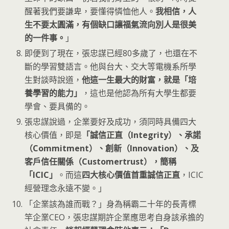
醒著我們要謙卑，要懂得憐恤他人。
我相信，人
生不要太圓滿，有個缺口讓福氣流向別人是很美
的一件事。
」
即便到了現在，張忠謀已經80多歲了，也還在不
斷的學習雙語言。他與台大、交大等電機系所學
生對談時說道，
他這一生最大的財富，就是「培
養學習的能力」
，這也是他認為所有大學生都要
學會、要具備的。
張忠謀說過，企業要好及成功，須同時具備四大
核心價值，即是
「誠信正直（Integrity）、承諾
（Commitment）、創新（Innovation）、及
客戶信任關係（Customertrust），簡稱
「ICIC」
。而這
四大核心價值首重誠信正直
，ICIC
經營理念永遠不變。」
「企業該為誰而戰？」身為稱霸二十年的長青標
竿企業CEO，張忠謀期許企業應思考自身該承擔的