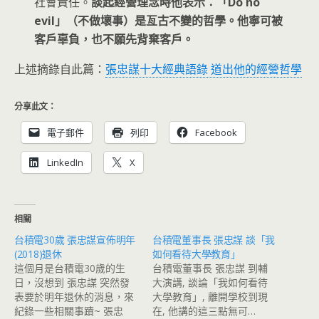
社會責任。
談起經營理念時他表示：「Do no
evil」（不做壞事）是亙古不變的哲學。他寧可被
客戶辜負，也不願先背棄客戶。
上述摘錄自此篇：
張忠謀十大經典語錄 道出他的經營哲學
分享此文：
電子郵件
列印
Facebook
LinkedIn
X
相關
台積電30歲 張忠謀宣佈明年
台積電董事長 張忠謀 談「我
(2018)退休
如何看待大學教育」
這個月是台積電30歲的生
台積電董事長 張忠謀 到輔
日，沒想到 張忠謀 突然發
大演講, 談論「我如何看待
表要於明年退休的消息，來
大學教育」, 離開學校到現
紀錄一些相關事蹟~ 張忠
在, 他講的這三點無可…