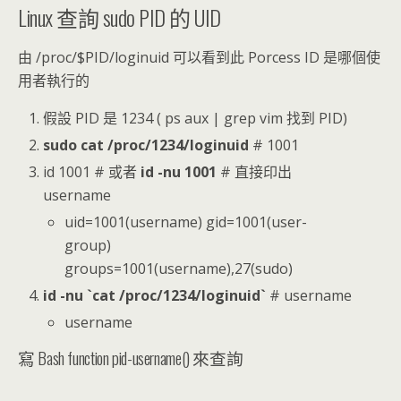
Linux 查詢 sudo PID 的 UID
由 /proc/$PID/loginuid 可以看到此 Porcess ID 是哪個使
用者執行的
假設 PID 是 1234 ( ps aux | grep vim 找到 PID)
sudo cat /proc/1234/loginuid
# 1001
id 1001 # 或者
id -nu 1001
# 直接印出
username
uid=1001(username) gid=1001(user-
group)
groups=1001(username),27(sudo)
id -nu `cat /proc/1234/loginuid`
# username
username
寫 Bash function pid-username() 來查詢