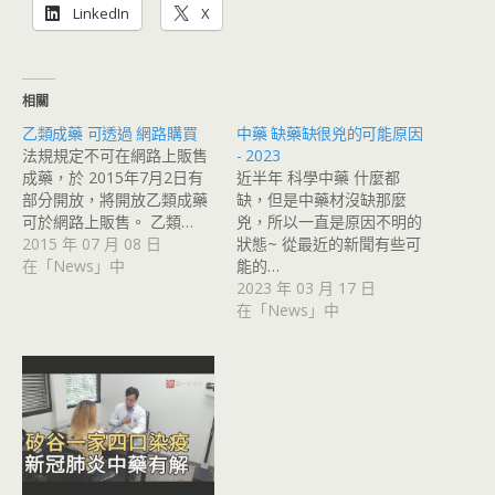
LinkedIn
X
相關
乙類成藥 可透過 網路購買
中藥 缺藥缺很兇的可能原因
法規規定不可在網路上販售
- 2023
成藥，於 2015年7月2日有
近半年 科學中藥 什麼都
部分開放，將開放乙類成藥
缺，但是中藥材沒缺那麼
可於網路上販售。 乙類…
兇，所以一直是原因不明的
2015 年 07 月 08 日
狀態~ 從最近的新聞有些可
在「News」中
能的…
2023 年 03 月 17 日
在「News」中