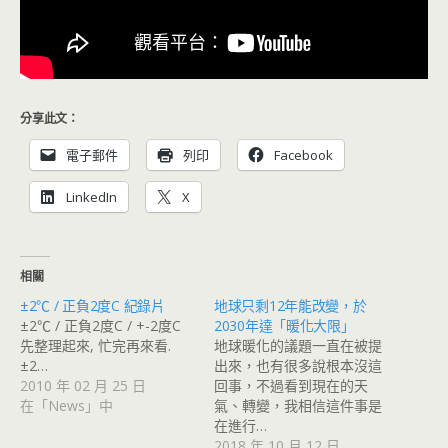
分享此文：
電子郵件
列印
Facebook
LinkedIn
X
相關
±2℃ / 正負2度C 紀錄片
地球只剩12年能改變，於
±2℃ / 正負2度C / +-2度C
2030年達「暖化大限」
先整理起來, 忙完再來看.
地球暖化的議題一直在被提
±2…
出來，也有很多說根本沒這
2010 年 02 月 25 日
回事，不過看到現在的天
在「News」中
氣、轉變，我相信這件事是
在進行…
2018 年 10 月 12 日