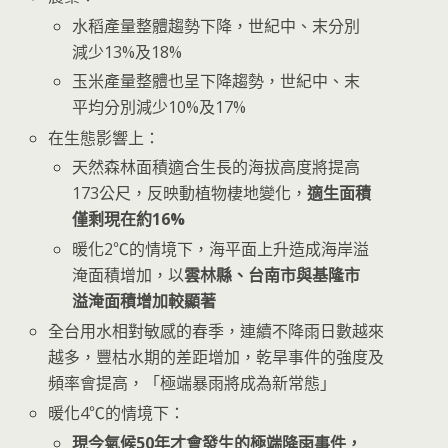
水稻產量整體趨勢下降，世紀中、末分別
減少13%及18%
玉米產量整體也呈下降趨勢，世紀中、末
平均分別減少10%及17%
在生態影響上：
天然森林面積適合生長的海拔高度將提高
173公尺，反映動植物棲地變化，
適生面積
僅剩現在約16%
暖化2℃的情境下，海平面上升造成海岸溢
淹面積增加，以
雲林縣、台南市與基隆市
溢淹面積增加較顯著
全台用水相對敏感的春季，連續不降雨日數越來
越多，豐枯水期的差距增加，乾旱事件的強度及
頻率會提高，「極端暴雨將成為新常態」
暖化4℃的情境下：
現今氣候50年才會發生的極端降雨事件，