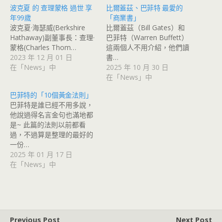
波克夏 的 查理蒙格 過世 享
比爾蓋茲、巴菲特 最愛的
年99歲
「商業書」
波克夏·海瑟威(Berkshire
比爾蓋茲（Bill Gates）和
Hathaway)副董事長：查理·
巴菲特（Warren Buffett）
蒙格(Charles Thom…
這兩個人不用介紹，他們讀
2023 年 12 月 01 日
書…
在「News」中
2025 年 10 月 30 日
在「News」中
巴菲特的「10個黃金法則」
巴菲特是誰已經不用多說，
他說過得名言金句也滿地都
是~ 此篇的法則以前都看
過，不過算是整理的最好的
一份…
2025 年 01 月 17 日
在「News」中
Previous Post
Next Post