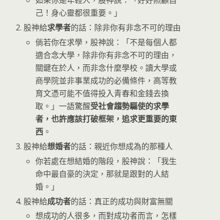
如果你是年輕人，股神說：「好好照顧自
己！身心靈都很重要。」
股神給
求學者
的話：除非你有非念不可的理由
倘若你在求學，股神說：「不是每個人都
適合念大學，除非你有非念不可的理由，
關鍵在於人，而非念什麼學校。讀大學或
商學院並非事業成功的必備條件，高等教
育文憑可能不值得投入青春和金錢去換
取。」一語驚醒
受社會趨勢驅使的求學
者，也許應該打破框架，追求更重要的東
西
。
股神給
想婚者
的話：親近你想成為的那種人
你若處在想結婚的階段，股神說：「我生
命中最自豪的決定，那就是跟對的人結
婚。」
股神給
成功者
的話：真正的成功與財富無關
想成功的人很多，而對成功者而言，怎樣