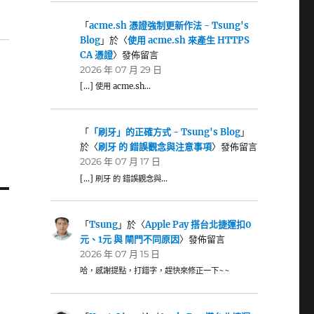
「
acme.sh 憑證強制更新作法 - Tsung's
Blog
」於〈
使用 acme.sh 來產生 HTTPS
CA 憑證
〉發佈留言
2026 年 07 月 29 日
[…] 使用 acme.sh…
「
「刷牙」的正確方式 - Tsung's Blog
」
於〈
刷牙 的 錯誤觀念與注意事項
〉發佈留言
2026 年 07 月 17 日
[…] 刷牙 的 錯誤觀念與…
「
Tsung
」於〈
Apple Pay 搭台北捷運扣0
元、1元 與 閘門不同原因
〉發佈留言
2026 年 07 月 15 日
哈，感謝提點，打錯字，趕快來修正一下~~