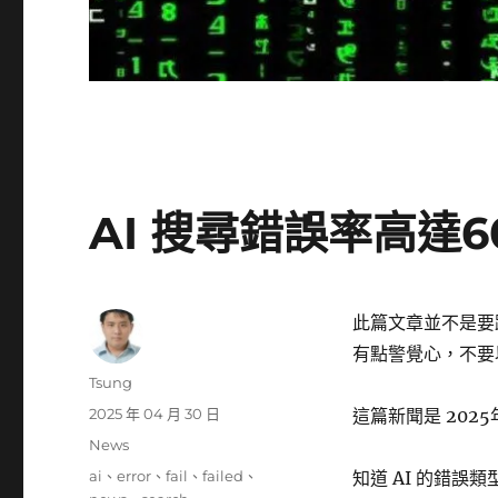
AI 搜尋錯誤率高達60%
此篇文章並不是要跟大
有點警覺心，不要以
作
Tsung
者
發
2025 年 04 月 30 日
這篇新聞是 202
佈
分
News
日
類
標
ai
、
error
、
fail
、
failed
、
知道 AI 的錯
期: