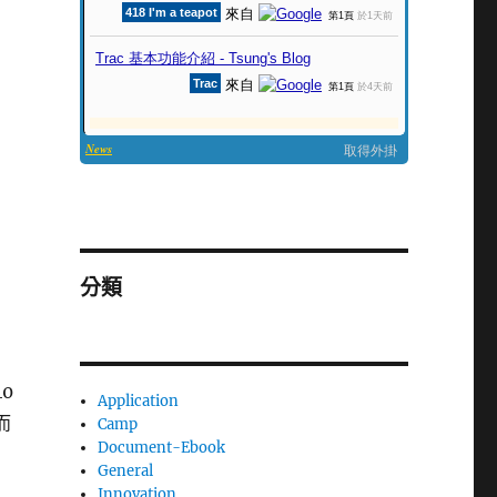
分類
40
Application
而
Camp
Document-Ebook
General
Innovation