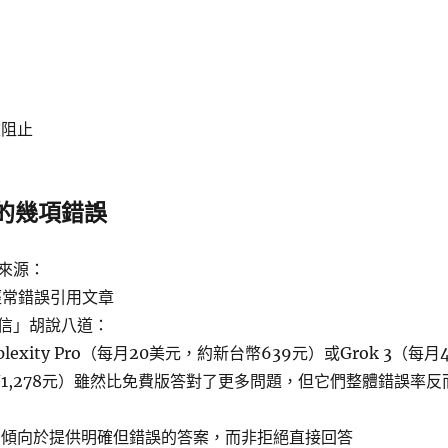
被阻止
犯的幾項錯誤
來源：
經常錯誤引用文章
信」胡說八道：
lexity Pro（每月20美元，約新台幣639元）或Grok 3（每月
1,278元）雖然比免費版答對了更多問題，但它們整體錯誤率反
們傾向於提供明確但錯誤的答案，而非拒絕直接回答