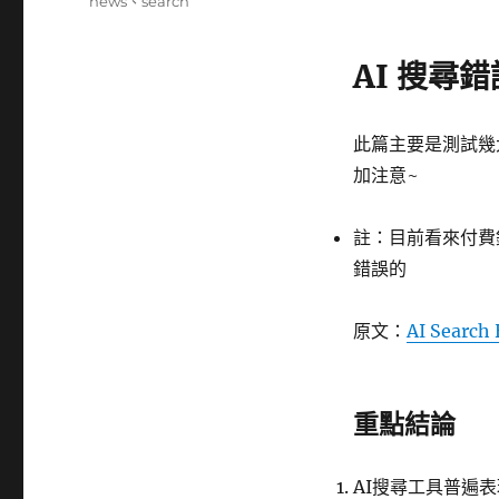
籤
news
、
search
AI 搜尋
此篇主要是測試幾
加注意~
註：目前看來付費
錯誤的
原文：
AI Search
重點結論
AI搜尋工具普遍