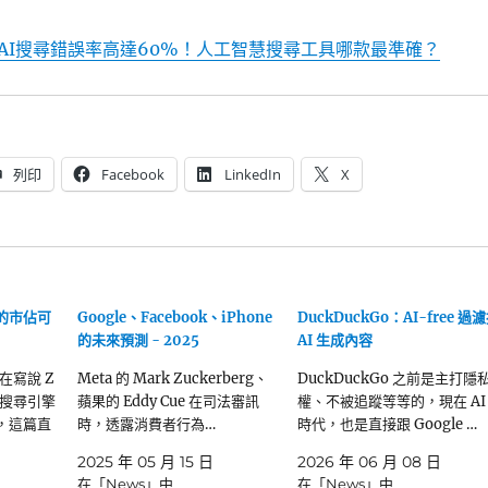
AI搜尋錯誤率高達60%！人工智慧搜尋工具哪款最準確？
列印
Facebook
LinkedIn
X
場的市佔可
Google、Facebook、iPhone
DuckDuckGo：AI-free 過
的未來預測 - 2025
AI 生成內容
在寫說 Z
Meta 的 Mark Zuckerberg、
DuckDuckGo 之前是主打隱
搜尋引擎
蘋果的 Eddy Cue 在司法審訊
權、不被追蹤等等的，現在 AI
的，這篇直
時，透露消費者行為…
時代，也是直接跟 Google …
2025 年 05 月 15 日
2026 年 06 月 08 日
在「News」中
在「News」中