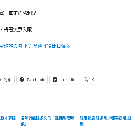
寡，真正的勝利是：
，帶著笑意入眠
全球誰最會睡？ 台灣睡得比日韓多
列印
Facebook
LinkedIn
X
怎樣才算睡
各年齡該睡多久的「建議睡眠時
睡眠迷思 睡多睡少都容易增加
數」
重