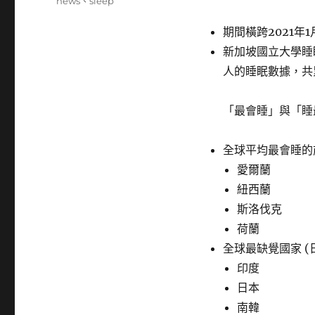
籤
news
、
sleep
期間橫跨2021年1
新加坡國立大學睡眠
人的睡眠數據，共
「最會睡」與「睡
全球平均最會睡的
愛爾蘭
紐西蘭
斯洛伐克
荷蘭
全球最缺覺國家 (
印度
日本
南韓