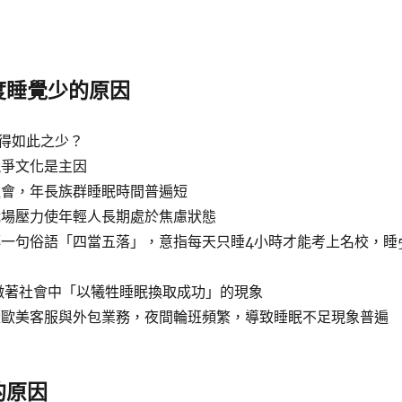
度睡覺少的原因
得如此之少？
競爭文化是主因
社會，年長族群睡眠時間普遍短
職場壓力使年輕人長期處於焦慮狀態
一句俗語「四當五落」，意指每天只睡4小時才能考上名校，睡
徵著社會中「以犧牲睡眠換取成功」的現象
量歐美客服與外包業務，夜間輪班頻繁，導致睡眠不足現象普遍
的原因