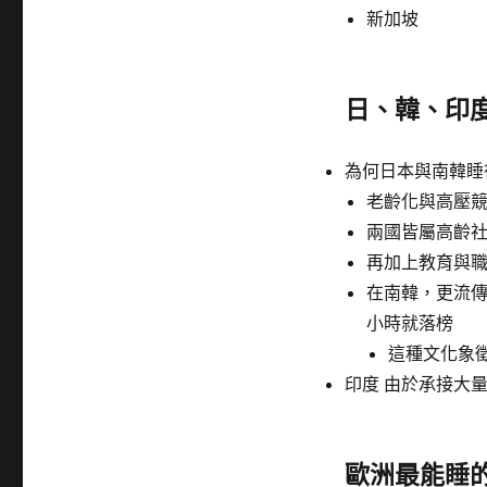
新加坡
日、韓、印
為何日本與南韓睡
老齡化與高壓
兩國皆屬高齡
再加上教育與
在南韓，更流傳
小時就落榜
這種文化象
印度 由於承接大
歐洲最能睡