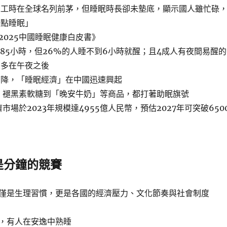
總工時在全球名列前茅，但睡眠時長卻未墊底，顯示國人雖忙碌
一點睡眠」
2025中國睡眠健康白皮書》
.85小時，但26%的人睡不到6小時就醒；且4成人有夜間易醒的
間多在午夜之後
下降，「睡眠經濟」在中國迅速興起
、褪黑素軟糖到「晚安牛奶」等商品，都打著助眠旗號
市場於2023年規模達4955億人民幣，預估2027年可突破650
是分鐘的競賽
僅是生理習慣，更是各國的經濟壓力、文化節奏與社會制度
，有人在安逸中熟睡