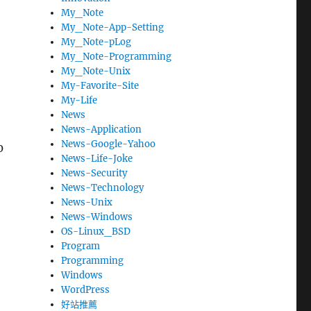
，
My_Note
My_Note-App-Setting
My_Note-pLog
My_Note-Programming
My_Note-Unix
My-Favorite-Site
My-Life
News
News-Application
News-Google-Yahoo
0
News-Life-Joke
News-Security
News-Technology
News-Unix
News-Windows
OS-Linux_BSD
Program
Programming
Windows
WordPress
好站推薦