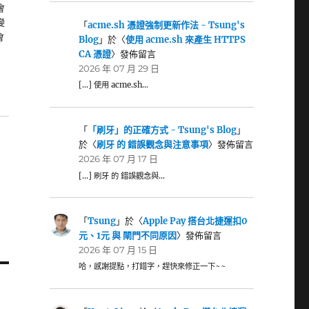
會
變
「
acme.sh 憑證強制更新作法 - Tsung's
會
Blog
」於〈
使用 acme.sh 來產生 HTTPS
CA 憑證
〉發佈留言
2026 年 07 月 29 日
[…] 使用 acme.sh…
「
「刷牙」的正確方式 - Tsung's Blog
」
於〈
刷牙 的 錯誤觀念與注意事項
〉發佈留言
2026 年 07 月 17 日
[…] 刷牙 的 錯誤觀念與…
「
Tsung
」於〈
Apple Pay 搭台北捷運扣0
元、1元 與 閘門不同原因
〉發佈留言
2026 年 07 月 15 日
哈，感謝提點，打錯字，趕快來修正一下~~