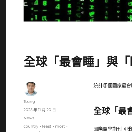
全球「最會睡」與「睡
統計哪個國家最會
作
Tsung
者
全球「最
發
2025 年 11 月 20 日
佈
分
News
日
類
標
country
、
least
、
most
、
期:
國際醫學期刊《睡眠醫