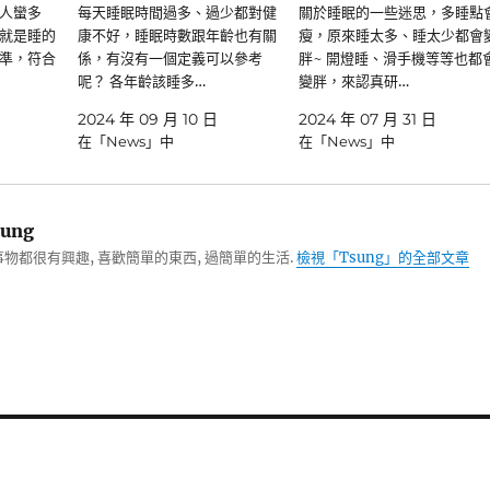
人蠻多
每天睡眠時間過多、過少都對健
關於睡眠的一些迷思，多睡點
就是睡的
康不好，睡眠時數跟年齡也有關
瘦，原來睡太多、睡太少都會
準，符合
係，有沒有一個定義可以參考
胖~ 開燈睡、滑手機等等也都
呢？ 各年齡該睡多…
變胖，來認真研…
2024 年 09 月 10 日
2024 年 07 月 31 日
在「News」中
在「News」中
ung
物都很有興趣, 喜歡簡單的東西, 過簡單的生活.
檢視「Tsung」的全部文章