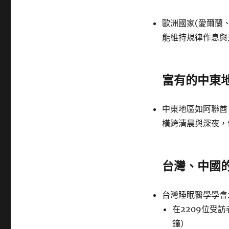
歐洲國家(愛爾蘭
能維持規律作息與
富有的中東
中東地區如阿聯酋
橫跨清晨與深夜，
台灣、中國
台灣睡眠醫學學會2
在2209位受訪
鐘）