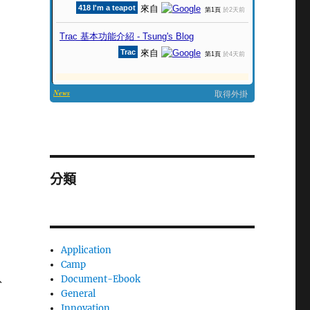
分類
Application
Camp
Document-Ebook
分
General
Innovation