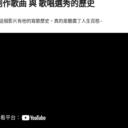
作歌曲 與 歌唱選秀的歷史
這個影片有他的寫歌歷史，真的是聽盡了人生百態~