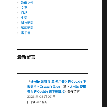
教學文件
文章
日記
生活
科技新聞
轉載新聞
電子書
最新留言
「
yt-dlp 啟用 JS 並 使用登入的 Cookie 下
載影片 - Tsung's Blog
」於〈
yt-dlp 使用
登入的 Cookie 來下載影片
〉發佈留言
2026 年 08 月 03 日
[…] yt-dlp 搭配 …