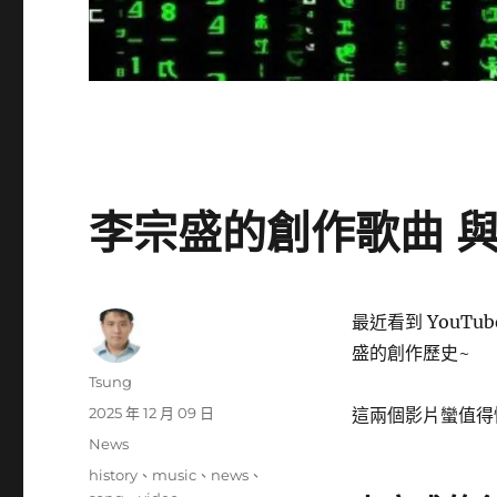
李宗盛的創作歌曲 與
最近看到 YouT
盛的創作歷史~
作
Tsung
者
發
2025 年 12 月 09 日
這兩個影片蠻值得
佈
分
News
日
類
標
history
、
music
、
news
、
期: