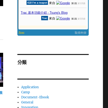
分類
Application
Camp
我
Document-Ebook
General
Innovation