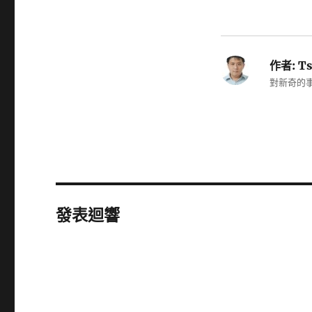
作者:
Ts
對新奇的事
發表迴響