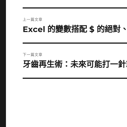
文
上一篇文章
章
Excel 的變數搭配 $ 的絕
上
一
導
篇
覽
文
下一篇文章
章:
牙齒再生術：未來可能打一針就能
下
一
篇
文
章: