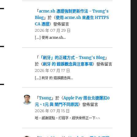
「
acme.sh 憑證強制更新作法 - Tsung's
Blog
」於〈
使用 acme.sh 來產生 HTTPS
CA 憑證
〉發佈留言
2026 年 07 月 29 日
[…] 使用 acme.sh…
「
「刷牙」的正確方式 - Tsung's Blog
」
於〈
刷牙 的 錯誤觀念與注意事項
〉發佈留言
2026 年 07 月 17 日
[…] 刷牙 的 錯誤觀念與…
「
Tsung
」於〈
Apple Pay 搭台北捷運扣0
元、1元 與 閘門不同原因
〉發佈留言
2026 年 07 月 15 日
哈，感謝提點，打錯字，趕快來修正一下~~