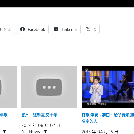
列印
Facebook
LinkedIn
X
年歌
影片：張學友 又十年
好歌 浮誇、夢田、給所有知道
名字的人
2024 年 06 月 07 日
e」中
在「News」中
2013 年 04 月 15 日