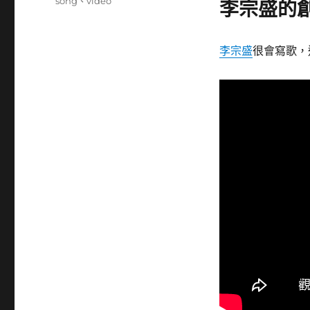
籤
song
、
video
李宗盛的創
李宗盛
很會寫歌，