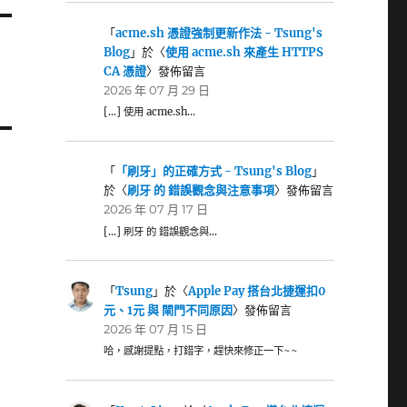
「
acme.sh 憑證強制更新作法 - Tsung's
Blog
」於〈
使用 acme.sh 來產生 HTTPS
CA 憑證
〉發佈留言
2026 年 07 月 29 日
[…] 使用 acme.sh…
「
「刷牙」的正確方式 - Tsung's Blog
」
於〈
刷牙 的 錯誤觀念與注意事項
〉發佈留言
2026 年 07 月 17 日
[…] 刷牙 的 錯誤觀念與…
「
Tsung
」於〈
Apple Pay 搭台北捷運扣0
元、1元 與 閘門不同原因
〉發佈留言
2026 年 07 月 15 日
哈，感謝提點，打錯字，趕快來修正一下~~