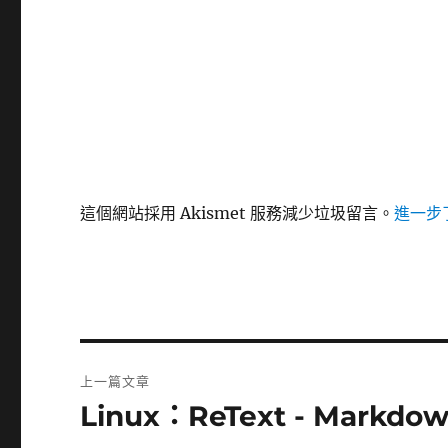
這個網站採用 Akismet 服務減少垃圾留言。
進一步了
文
上一篇文章
章
Linux：ReText - Markd
上
一
導