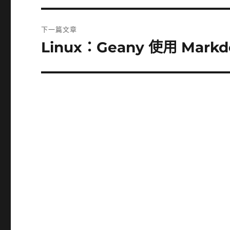
篇
覽
文
下一篇文章
章:
Linux：Geany 使用 Mar
下
一
篇
文
章: