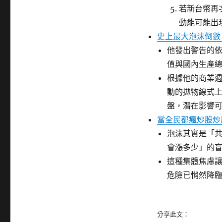
若新台幣再
動能可能出
史上最大泡沫倒數
他發出警告的依據
值與國內生產總
根據他的商業週
動的拋物線式上
盤，潛在影響可
當全民都瘋炒股炒
泡沫其實是「
會漲多少」的
這種集體焦慮
危險已悄然降
分享此文：