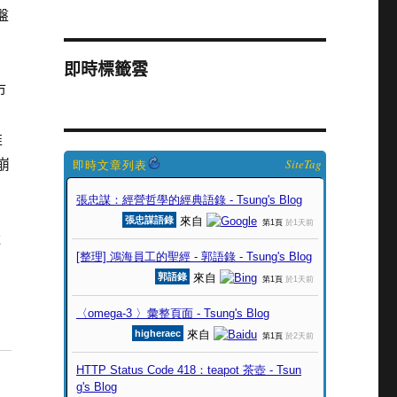
盤
即時標籤雲
市
推
崩
SiteTag
還
，