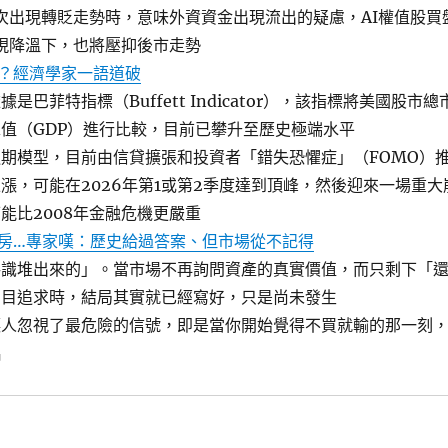
次出現轉貶走勢時，意味外資資金出現流出的疑慮，AI權值股買
現降溫下，也將壓抑後市走勢
？經濟學家一語道破
是巴菲特指標（Buffett Indicator），該指標將美國股市總
值（GDP）進行比較，目前已攀升至歷史極端水平
期模型，目前由信貸擴張和投資者「錯失恐懼症」（FOMO）
漲，可能在2026年第1或第2季度達到頂峰，然後迎來一場重大
能比2008年金融危機更嚴重
房…專家嘆：歷史給過答案、但市場從不記得
共識堆出來的」。當市場不再詢問資產的真實價值，而只剩下「
盲目追求時，結局其實就已經寫好，只是尚未發生
讓人忽視了最危險的信號，即是當你開始覺得不買就輸的那一刻
臨