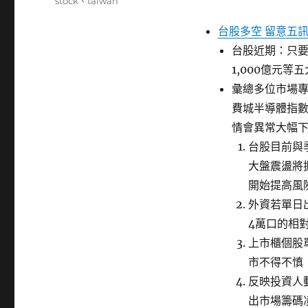
籤
stock
、
taiwan
台股多空 留意五
台股近期：只
1,000億元
彙總多位市場
費城半導體指數
情會異常大幅
台股目前與季
大盤震盪將
開始提高風
外資若單日
4萬口的相
上市櫃個股
市不得不慎
反映投資人
出市場籌碼