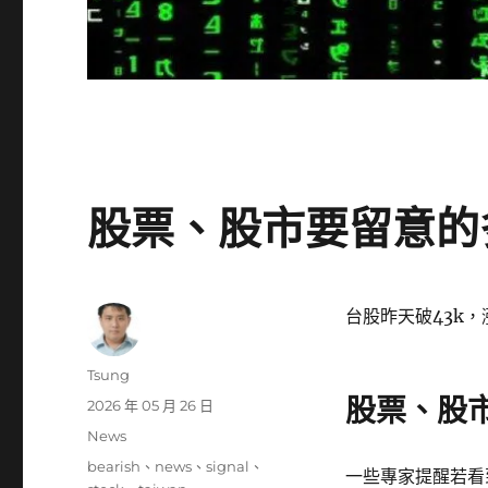
股票、股市要留意的多空
台股昨天破43k
作
Tsung
者
股票、股
發
2026 年 05 月 26 日
佈
分
News
日
類
標
bearish
、
news
、
signal
、
期:
一些專家提醒若看