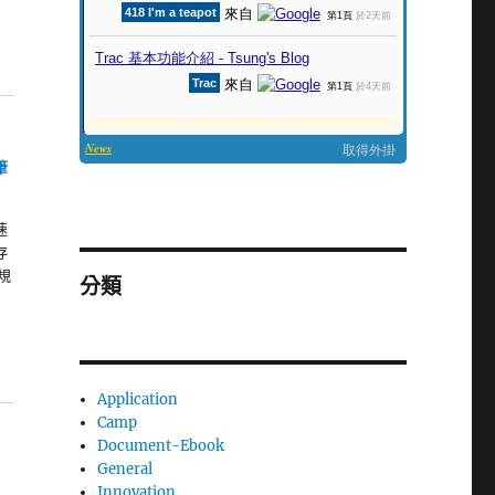
筆
速
存
規
分類
Application
Camp
Document-Ebook
General
Innovation