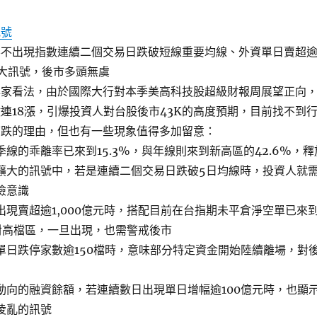
訊號
要不出現指數連續二個交易日跌破短線重要均線、外資單日賣超
等五大訊號，後市多頭無虞
專家看法，由於國際大行對本季美高科技股超級財報周展望正向
連18漲，引爆投資人對台股後市43K的高度預期，目前找不到
下跌的理由，但也有一些現象值得多加留意：
線的乖離率已來到15.3%，與年線則來到新高區的42.6%，釋
擴大的訊號中，若是連續二個交易日跌破5日均線時，投資人就
險意識
出現賣超逾1,000億元時，搭配目前在台指期未平倉淨空單已來
對高檔區，一旦出現，也需警戒後市
單日跌停家數逾150檔時，意味部分特定資金開始陸續離場，對
動向的融資餘額，若連續數日出現單日增幅逾100億元時，也顯
凌亂的訊號