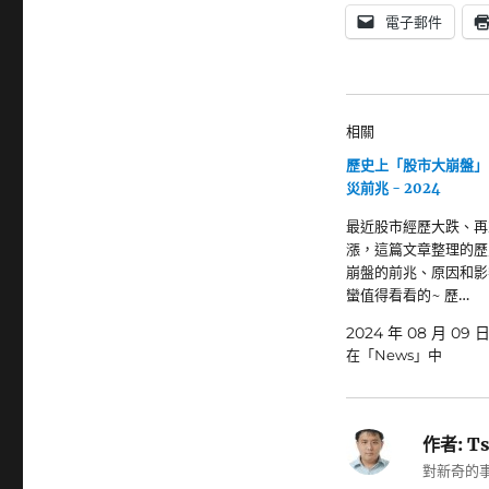
電子郵件
相關
歷史上「股市大崩盤」
災前兆 - 2024
最近股市經歷大跌、再
漲，這篇文章整理的歷
崩盤的前兆、原因和影
蠻值得看看的~ 歷…
2024 年 08 月 09 
在「News」中
作者:
Ts
對新奇的事