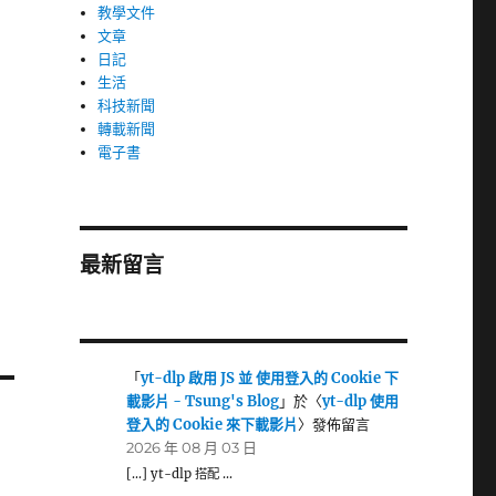
教學文件
文章
日記
生活
科技新聞
轉載新聞
電子書
最新留言
「
yt-dlp 啟用 JS 並 使用登入的 Cookie 下
載影片 - Tsung's Blog
」於〈
yt-dlp 使用
登入的 Cookie 來下載影片
〉發佈留言
2026 年 08 月 03 日
[…] yt-dlp 搭配 …