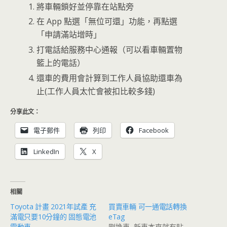
將車輛鎖好並停靠在站點旁
在 App 點選「無位可還」功能，再點選
「申請滿站增時」
打電話給服務中心通報（可以看車輛置物
籃上的電話）
還車的費用會計算到工作人員協助還車為
止(工作人員太忙會被扣比較多錢)
分享此文：
電子郵件
列印
Facebook
LinkedIn
X
相關
Toyota 計畫 2021年試產 充
買賣車輛 可一通電話轉換
滿電只要10分鐘的 固態電池
eTag
電動車
剛換車, 新車本來就有貼