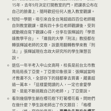
15年，去年9月決定打開教室的門，把課表公布在
自己的臉書上，隨時歡迎任何人進入教室觀課。
短短一學期，吸引來自全台灣超過四百位老師親
自到教室觀課。還有四十多位老師觀課後，受到
感動親自寫下觀課心得，分享在張輝誠的「學思
達教學平台」。「連我的大學『刑法』教授都在
轉張輝誠老師的文章，說要用翻轉教學來教『刑
法』」張輝誠現在念政大研究所的學生陳慧芸
說。
退伍一年半考入中山女高時，校長是前台北市教
育局局長丁亞雯。丁亞雯印象很深：張輝誠當時
才教書不久，全部存下的錢都拿去買書，藏書超
過一萬本。「這樣愛閱讀的人，一定也會愛學
習、是能不斷挑戰自己的老師，」丁亞雯說。
看到幾個學生躺在櫻花樹下盯著櫻花看。問她們
在做什麼？學生說老師出了作文題目：「格櫻