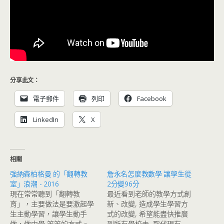
分享此文：
電子郵件
列印
Facebook
LinkedIn
X
相關
強納森柏格曼 的「翻轉教
詹永名怎麼教數學 讓學生從
室」浪潮 - 2016
2分變96分
現在常常聽到「翻轉教
最近看到老師的教學方式創
育」，主要做法是要激起學
新、改變, 造成學生學習方
生主動學習，讓學生動手
式的改變, 希望能盡快推廣
做，做中學 等等的方式。
到所有學校去, 取代現有…