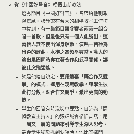
從《中國好聲音》領悟出新教法
選秀節目《中國好聲音》，曾帶給他刺激
與靈感。張輝誠在台大的翻轉教室工作坊
中提到，
有一集節目讓參賽者兩兩一組合
唱一首歌，但最後只有一個人能勝出。這
兩個人無不使出渾身解數，演唱一首極為
出色的歌曲，水準之高超乎尋常。動人的
演出是因同時存在著合作和競爭關係，讓
彼此突飛猛進。
於是他暗自決定，
要讓這套「既合作又競
爭」的模式，運用在現場教學。讓學生彼
此打分數，既合作又競爭，激出更高的動
機。
學生的回答有時沒切中要點，自許為「翻
轉教室主持人」的張輝誠會循循善誘，
用
一層又一層的問題來引導學生深入思考
，
最後學生終於抓到要領時，他比誰都開