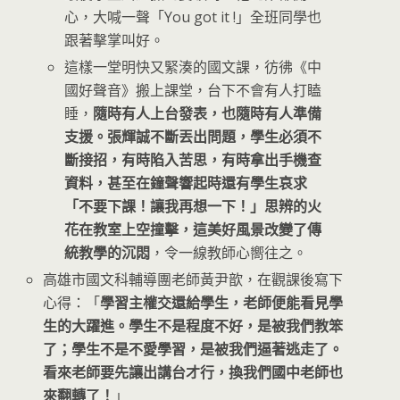
心，大喊一聲「You got it !」全班同學也
跟著擊掌叫好。
這樣一堂明快又緊湊的國文課，彷彿《中
國好聲音》搬上課堂，台下不會有人打瞌
睡，
隨時有人上台發表，也隨時有人準備
支援。張輝誠不斷丟出問題，學生必須不
斷接招，有時陷入苦思，有時拿出手機查
資料，甚至在鐘聲響起時還有學生哀求
「不要下課！讓我再想一下！」思辨的火
花在教室上空撞擊，這美好風景改變了傳
統教學的沉悶
，令一線教師心嚮往之。
高雄市國文科輔導團老師黃尹歆，在觀課後寫下
心得：「
學習主權交還給學生，老師便能看見學
生的大躍進。學生不是程度不好，是被我們教笨
了；學生不是不愛學習，是被我們逼著逃走了。
看來老師要先讓出講台才行，換我們國中老師也
來翻轉了！
」