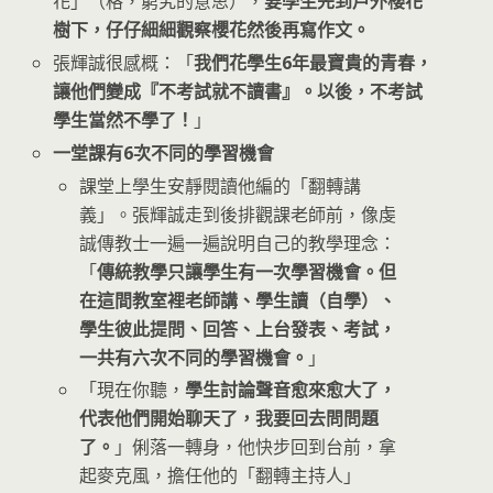
花」（格，窮究的意思），
要學生先到戶外櫻花
樹下，仔仔細細觀察櫻花然後再寫作文。
張輝誠很感概：「
我們花學生6年最寶貴的青春，
讓他們變成『不考試就不讀書』。以後，不考試
學生當然不學了！
」
一堂課有6次不同的學習機會
課堂上學生安靜閱讀他編的「翻轉講
義」。張輝誠走到後排觀課老師前，像虔
誠傳教士一遍一遍說明自己的教學理念：
「
傳統教學只讓學生有一次學習機會。但
在這間教室裡老師講、學生讀（自學）、
學生彼此提問、回答、上台發表、考試，
一共有六次不同的學習機會。
」
「現在你聽，
學生討論聲音愈來愈大了，
代表他們開始聊天了，我要回去問問題
了。
」俐落一轉身，他快步回到台前，拿
起麥克風，擔任他的「翻轉主持人」