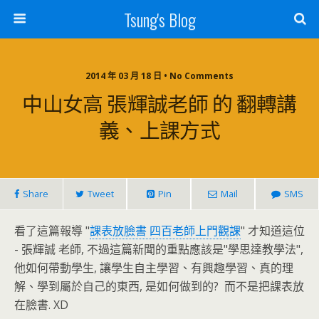
Tsung's Blog
2014 年 03 月 18 日 • No Comments
中山女高 張輝誠老師 的 翻轉講
義、上課方式
Share
Tweet
Pin
Mail
SMS
看了這篇報導 "
課表放臉書 四百老師上門觀課
" 才知道這位
- 張輝誠 老師, 不過這篇新聞的重點應該是"學思達教學法",
他如何帶動學生, 讓學生自主學習、有興趣學習、真的理
解、學到屬於自己的東西, 是如何做到的? 而不是把課表放
在臉書. XD