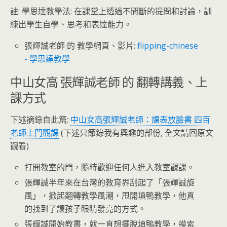
註: 學思達教學法: 在課堂上透過不間斷的提問和討論，訓
練出學生自學、思考和表達能力。
張輝誠老師 的 教學網頁、影片:
flipping-chinese
- 學思達教學
中山女高 張輝誠老師 的 翻轉講義、上
課方式
下述摘錄自此篇:
中山女高張輝誠老師：課表放臉書 四百
老師上門觀課
(下述只節錄我有興趣的部份, 全文請回原文
觀看)
打開教室的門，隨時歡迎任何人進入教室觀課。
張輝誠半年來在台灣的教育界刮起了「張輝誠旋
風」，掀起翻轉教學風潮，甩開填鴨教學，他真
的找到了讓孩子眼睛發亮的方式。
張輝誠開始教書，就一直想擺脫填鴨教學，摸索