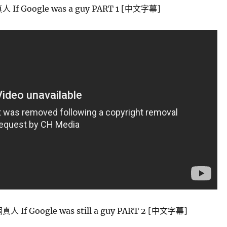
If Google was a guy PART 1 [中文字幕]
 If Google was still a guy PART 2 [中文字幕]