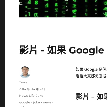
影片 - 如果 Googl
如果 Google 
看看大家都怎麼搜
作
Tsung
者
發
2014 年 04 月 23 日
佈
影片 - 如
分
News-Life-Joke
日
類
標
google
、
joke
、
news
、
期: