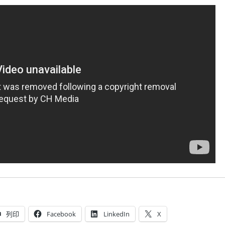
列印
Facebook
LinkedIn
X