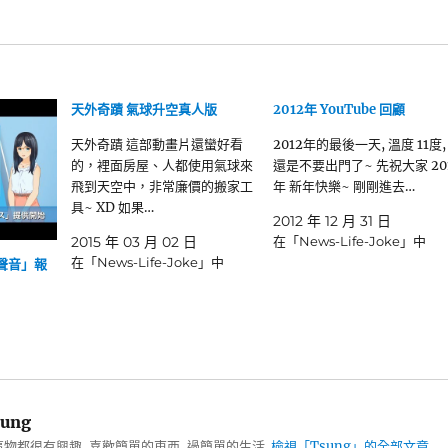
天外奇蹟 氣球升空真人版
2012年 YouTube 回顧
天外奇蹟 這部動畫片還蠻好看
2012年的最後一天, 溫度 11度,
的，裡面房屋、人都使用氣球來
還是不要出門了~ 先祝大家 20
飛到天空中，非常廉價的搬家工
年 新年快樂~ 剛剛進去…
具~ XD 如果…
2012 年 12 月 31 日
2015 年 03 月 02 日
在「News-Life-Joke」中
在「News-Life-Joke」中
人聲音」報
ung
物都很有興趣, 喜歡簡單的東西, 過簡單的生活.
檢視「Tsung」的全部文章