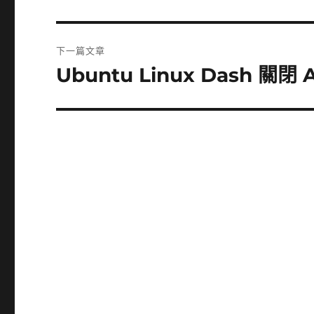
一
導
篇
覽
文
下一篇文章
章:
Ubuntu Linux Dash 關閉 
下
一
篇
文
章: