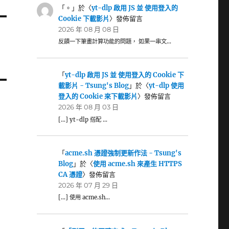
「
。
」於〈
yt-dlp 啟用 JS 並 使用登入的
Cookie 下載影片
〉發佈留言
2026 年 08 月 08 日
反饋一下筆畫計算功能的問題， 如果一串文…
「
yt-dlp 啟用 JS 並 使用登入的 Cookie 下
載影片 - Tsung's Blog
」於〈
yt-dlp 使用
登入的 Cookie 來下載影片
〉發佈留言
2026 年 08 月 03 日
[…] yt-dlp 搭配 …
「
acme.sh 憑證強制更新作法 - Tsung's
Blog
」於〈
使用 acme.sh 來產生 HTTPS
CA 憑證
〉發佈留言
2026 年 07 月 29 日
[…] 使用 acme.sh…