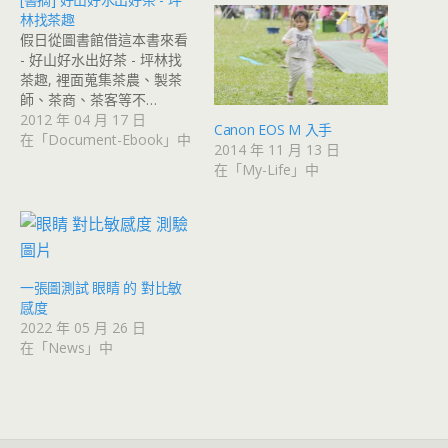
林找茶趣
假日從圖書館借這本書來看
- 好山好水出好茶 - 坪林找
茶趣, 裡面蒐集茶農、製茶
師、茶商、茶客等不…
2012 年 04 月 17 日
Canon EOS M 入手
在「Document-Ebook」中
2014 年 11 月 13 日
在「My-Life」中
一張圖測試 眼睛 的 對比敏
感度
2022 年 05 月 26 日
在「News」中