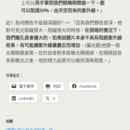
上可以
用手掌把我們眼睛稍微遮一下，都
可以阻擋50%，由天空而來的紫外線。
」
註1: 為何顏色不是越深越好? => 「因為我們顏色很深，他
對可見光阻礙很大，阻礙很大的時候，
在很暗的情況下，
我們瞳孔是會擴大的，如果說鏡片本身不具有阻絕紫外線
效果，有可能讓紫外線暴露反而增加
，(偏光鏡)他跟一般
太陽眼鏡差異，在於說會把多餘雜光隔絕掉，在隔絕這些
多餘雜光之後，他的視力品質可以維持清晰程度。」
分享此文：
電子郵件
列印
Facebook
LinkedIn
X
相關
[書摘] 好山好水出好茶 - 坪