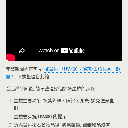
完整新聞內容可見:
挑墨鏡 「UV400、深灰/墨綠鏡片」較
優！
, 下述整理自此篇:
看此篇新聞後, 簡單整理幾個挑選墨鏡的步驟:
墨鏡主要功能: 抗紫外線、隔絕可見光, 避免強光直
射
墨鏡要有
抗 UV400 的標示
透過墨鏡來看著物品後,
搖晃墨鏡, 實體物品沒有