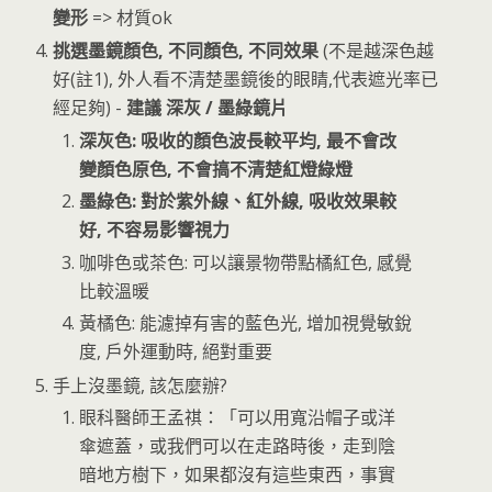
變形
=> 材質ok
挑選墨鏡顏色, 不同顏色, 不同效果
(不是越深色越
好(註1), 外人看不清楚墨鏡後的眼睛,代表遮光率已
經足夠) -
建議 深灰 / 墨綠鏡片
深灰色: 吸收的顏色波長較平均, 最不會改
變顏色原色, 不會搞不清楚紅燈綠燈
墨綠色: 對於紫外線、紅外線, 吸收效果較
好, 不容易影響視力
咖啡色或茶色: 可以讓景物帶點橘紅色, 感覺
比較溫暖
黃橘色: 能濾掉有害的藍色光, 增加視覺敏銳
度, 戶外運動時, 絕對重要
手上沒墨鏡, 該怎麼辦?
眼科醫師王孟祺：「可以用寬沿帽子或洋
傘遮蓋，或我們可以在走路時後，走到陰
暗地方樹下，如果都沒有這些東西，事實