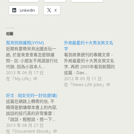
LinkedIn
X
相關
幫貝貝辦護照(3Y5M)
外商最愛的十大男女英文名
近期有要帶貝貝出國去玩一
字
趟, 於是來查查看怎麼辦護
看到商業週刊的專欄文章 -
照~ 註: 小朋友不用請旅行社
外商最愛的十大男女英文名
代辦, 因為小孩本人…
字, 再把 2005年看到新聞的
2013 年 06 月 17 日
這篇 - Dav…
在「My-Life」中
2012 年 09 月 11 日
在「News-Life-Joke」中
好文 - 給女兒的一封信(劉墉)
這篇在網路上轉寄的信, 不
曉得是劉墉哪本書上的內容,
說話的技巧真的非常重要：
「說話，輕輕說，想一下…
2013 年 08 月 27 日
在「Document-Ebook」中