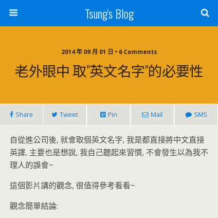
Tsung's Blog
2014 年 09 月 01 日 • 6 Comments
老外眼中 取"英文名字"的必要性
Share
Tweet
Pin
Mail
SMS
自從進公司後, 就會取個英文名字, 我是都直接將中文直接
英譯, 主要也是想說, 我自己聽起來習慣, 不會發生以為我不
理人的誤會~
這個影片講的觀念, 很值得參考看看~
觀念簡單結論: