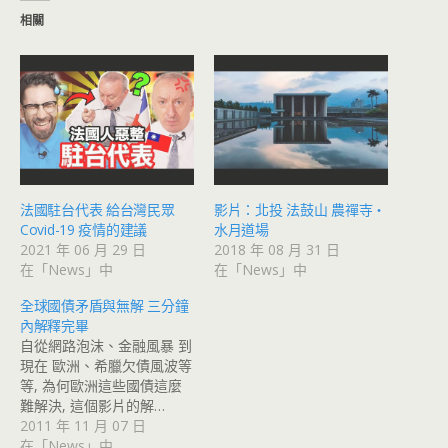
相關
法國駐台代表 給台灣民眾
影片：北投 法鼓山 農禪寺・
Covid-19 疫情的建議
水月道場
2021 年 06 月 29 日
2018 年 08 月 31 日
在「News」中
在「News」中
全球國債矛盾與無解 三分鐘
內解釋完畢
自從網路泡沫、金融風暴 到
現在 歐洲、希臘欠債風波等
等, 為何歐洲這些國債這麼
難解決, 這個影片的解…
2011 年 11 月 07 日
在「News」中