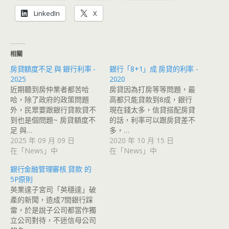
LinkedIn
X
相關
房貸額度不足 與 銀行利率 -
銀行「8+1」成 房貸的利率 -
2025
2020
近期聽到房仲業者都苦哈
房貸因為打房等等問題，最
哈，除了政府的政策問題
高都只能貸款到8成，銀行
外，民眾要跟銀行貸款貸不
現在錢太多，信貸搭配房貸
到也是個問題~ 房貸額度不
的話，利率可以跟房貸差不
足 與…
多，…
2025 年 09 月 09 日
2020 年 10 月 15 日
在「News」中
在「News」中
銀行金融管理審核 貸款 的
5P原則
英業達子宮司「英穩達」破
產的新聞，造成7間銀行踩
雷，於是說子公司都當作獨
立公司對待，不迷信母公司