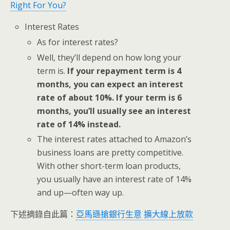
Right For You?
Interest Rates
As for interest rates?
Well, they’ll depend on how long your
term is.
If your repayment term is 4
months, you can expect an interest
rate of about 10%. If your term is 6
months, you’ll usually see an interest
rate of 14% instead.
The interest rates attached to Amazon’s
business loans are pretty competitive.
With other short-term loan products,
you usually have an interest rate of 14%
and up—often way up.
下述摘錄自此篇：
亞馬遜搶銀行生意 擴大線上放款