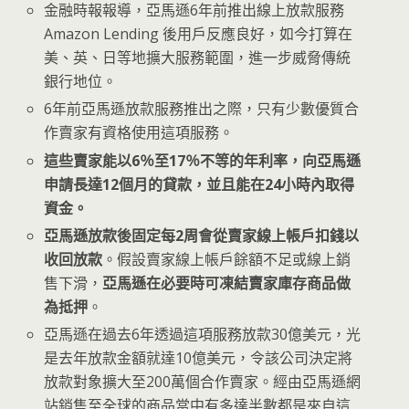
金融時報報導，亞馬遜6年前推出線上放款服務
Amazon Lending 後用戶反應良好，如今打算在
美、英、日等地擴大服務範圍，進一步威脅傳統
銀行地位。
6年前亞馬遜放款服務推出之際，只有少數優質合
作賣家有資格使用這項服務。
這些賣家能以6％至17％不等的年利率，向亞馬遜
申請長達12個月的貸款，並且能在24小時內取得
資金。
亞馬遜放款後固定每2周會從賣家線上帳戶扣錢以
收回放款
。假設賣家線上帳戶餘額不足或線上銷
售下滑，
亞馬遜在必要時可凍結賣家庫存商品做
為抵押
。
亞馬遜在過去6年透過這項服務放款30億美元，光
是去年放款金額就達10億美元，令該公司決定將
放款對象擴大至200萬個合作賣家。經由亞馬遜網
站銷售至全球的商品當中有多達半數都是來自這