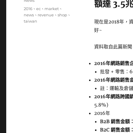
分
News
額達 3.5
日
類
標
2016
、
ec
、
market
、
期:
籤
news
、
revenue
、
shop
、
taiwan
現在是2018年，
好~
資料取自此篇新聞
2016年網路銷售企
批發 + 零售：6
2016年網路銷售金
註：運輸及倉儲
2016年網路跨國銷
5.8%)
2016年
B2B 銷售金額
B2C 銷售金額：