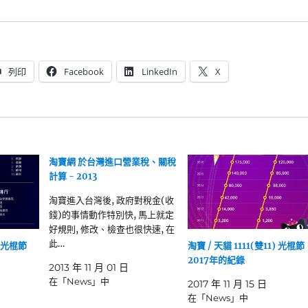
列印
Facebook
LinkedIn
X
淘寶網 於台灣進口營業稅、關稅
計算 - 2013
淘寶進入台灣後, 政府對稅金(收
錢)的事情動作特別快, 馬上就定
好規則, 修改、檢查也很快速, 在
此…
) 光棍節
淘寶 / 天貓 1111(雙11) 光棍節
2017年的紀錄
2013 年 11 月 01 日
在「News」中
2017 年 11 月 15 日
在「News」中