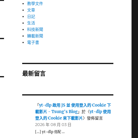
教學文件
文章
日記
生活
科技新聞
轉載新聞
電子書
最新留言
「
yt-dlp 啟用 JS 並 使用登入的 Cookie 下
載影片 - Tsung's Blog
」於〈
yt-dlp 使用
登入的 Cookie 來下載影片
〉發佈留言
2026 年 08 月 03 日
[…] yt-dlp 搭配 …