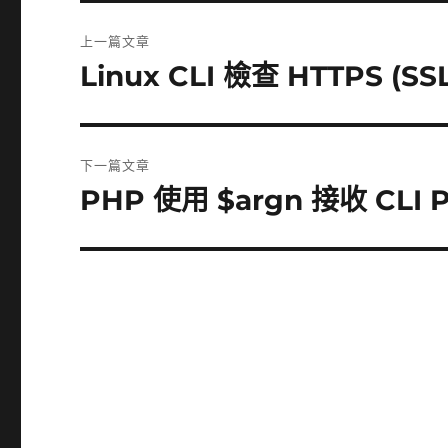
文
上一篇文章
章
Linux CLI 檢查 HTTPS (
上
一
導
篇
覽
文
下一篇文章
章:
PHP 使用 $argn 接收 CLI
下
一
篇
文
章: