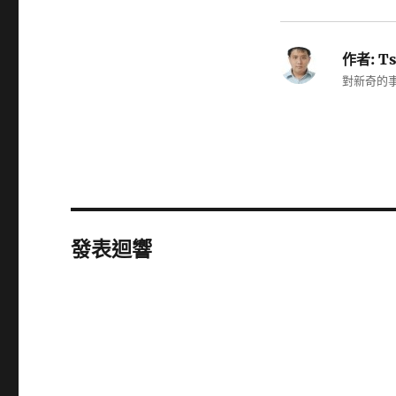
作者:
Ts
對新奇的事
發表迴響