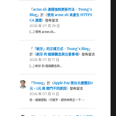
「
acme.sh 憑證強制更新作法 - Tsung's
Blog
」於〈
使用 acme.sh 來產生 HTTPS
CA 憑證
〉發佈留言
2026 年 07 月 29 日
[…] 使用 acme.sh…
「
「刷牙」的正確方式 - Tsung's Blog
」
於〈
刷牙 的 錯誤觀念與注意事項
〉發佈留言
2026 年 07 月 17 日
[…] 刷牙 的 錯誤觀念與…
「
Tsung
」於〈
Apple Pay 搭台北捷運扣0
元、1元 與 閘門不同原因
〉發佈留言
2026 年 07 月 15 日
哈，感謝提點，打錯字，趕快來修正一下~~