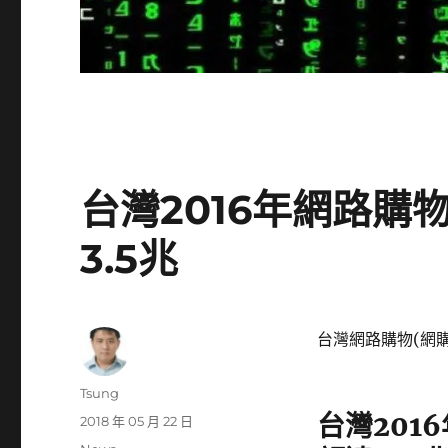
台灣2016年網路購
3.5兆
台灣網路購物(網購
作
Tsung
者
台灣201
發
2018 年 05 月 22 日
佈