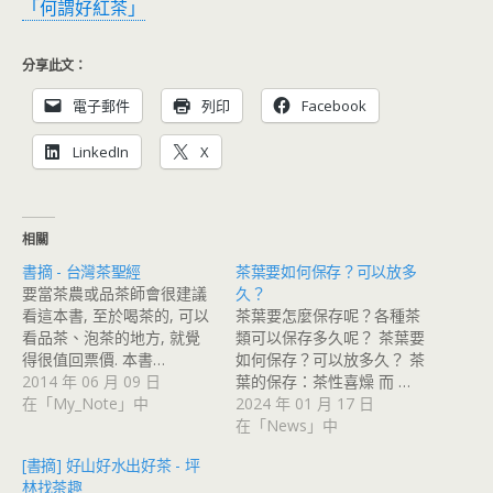
「何謂好紅茶」
分享此文：
電子郵件
列印
Facebook
LinkedIn
X
相關
書摘 - 台灣茶聖經
茶葉要如何保存？可以放多
要當茶農或品茶師會很建議
久？
看這本書, 至於喝茶的, 可以
茶葉要怎麼保存呢？各種茶
看品茶、泡茶的地方, 就覺
類可以保存多久呢？ 茶葉要
得很值回票價. 本書…
如何保存？可以放多久？ 茶
2014 年 06 月 09 日
葉的保存：茶性喜燥 而 …
在「My_Note」中
2024 年 01 月 17 日
在「News」中
[書摘] 好山好水出好茶 - 坪
林找茶趣