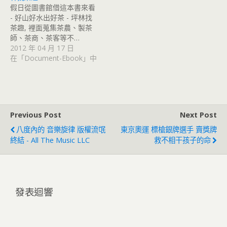
假日從圖書館借這本書來看
- 好山好水出好茶 - 坪林找
茶趣, 裡面蒐集茶農、製茶
師、茶商、茶客等不…
2012 年 04 月 17 日
在「Document-Ebook」中
Previous Post
Next Post
八度內的 音樂旋律 版權流氓
東京奧運 標槍銀牌選手 賣獎牌
終結 - All The Music LLC
救不相干孩子的命
發表迴響