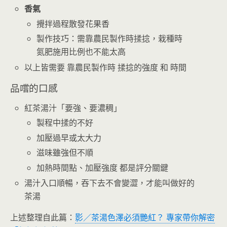
香氣
攪拌過程散發花果香
製作技巧：需靠農民製作時揉捻，栽種時
氮肥施用比例也不能太高
以上皆需要 靠農民製作時 揉捻的強度 和 時間
品嚐的口感
紅茶湯汁「要強、要濃稠」
製程中揉的不好
加壓過早或太大力
滋味雖強但不順
加熱時間點、加壓強度 都是評分關鍵
湯汁入口順暢，吞下去不會變澀，才能叫做好的
茶湯
上述整理自此篇：
影／茶湯色澤必須艷紅？ 專家帶你解密