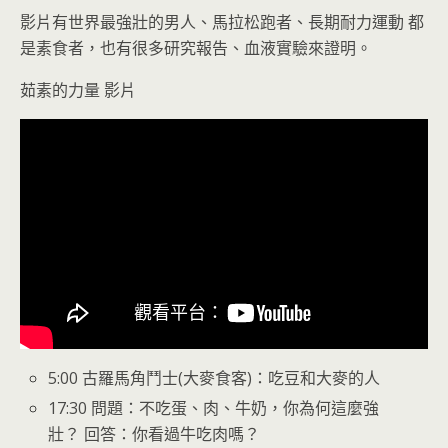
影片有世界最強壯的男人、馬拉松跑者、長期耐力運動 都
是素食者，也有很多研究報告、血液實驗來證明。
茹素的力量 影片
5:00 古羅馬角鬥士(大麥食客)：吃豆和大麥的人
17:30 問題：不吃蛋、肉、牛奶，你為何這麼強
壯？ 回答：你看過牛吃肉嗎？