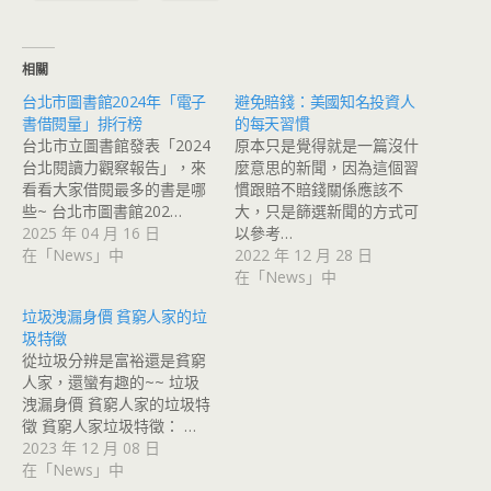
相關
台北市圖書館2024年「電子
避免賠錢：美國知名投資人
書借閱量」排行榜
的每天習慣
台北市立圖書館發表「2024
原本只是覺得就是一篇沒什
台北閱讀力觀察報告」，來
麼意思的新聞，因為這個習
看看大家借閱最多的書是哪
慣跟賠不賠錢關係應該不
些~ 台北市圖書館202…
大，只是篩選新聞的方式可
2025 年 04 月 16 日
以參考…
在「News」中
2022 年 12 月 28 日
在「News」中
垃圾洩漏身價 貧窮人家的垃
圾特徵
從垃圾分辨是富裕還是貧窮
人家，還蠻有趣的~~ 垃圾
洩漏身價 貧窮人家的垃圾特
徵 貧窮人家垃圾特徵： …
2023 年 12 月 08 日
在「News」中