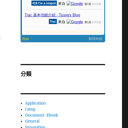
椒
定
，
超
分類
Application
Camp
Document-Ebook
General
Innovation