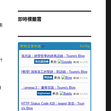
灼
即時標籤雲
素
SiteTag
什
類
雖
縮