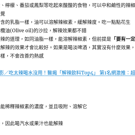
橙、檸檬、番茄或鳳梨等吃起來酸酸的食物，可以中和鹼性的辣
感覺
所含的乳脂一樣，油可以溶解辣椒素，緩解辣度。吃一點點花生
油(Olive oil)的沙拉，解辣效果都不錯
解辣的道理，如同油脂一樣，能溶解辣椒素，但前提是
「要有一
，解辣的效果才會比較好。如果是喝淡啤酒，其實沒有什麼效果
一樣，不會改善灼熱感
影／吃太辣喝水沒用！醫揭「解辣飲料Top4」 第1名網激推：
白能稀釋辣椒素的濃度，並且吸附、溶解它
味，因此喝汽水或果汁也能解辣