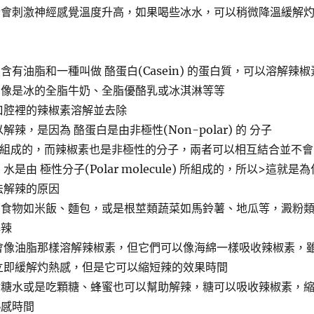
素會刺激神經感覺溫度升高，如果喝些冰水，可以稍微降溫緩解
含有油脂和一種叫做 酪蛋白(Casein) 的蛋白質，可以溶解辣椒
，像是冰的全脂牛奶、全脂優酪乳或冰淇淋等等
口腔裡的辣椒素溶解並去除
辣，是因為 酪蛋白是由非極性(Non-polar) 的 分子
ule) 組成的，而辣椒素也是非極性的分子，兩者可以相互結合並不會
是由 極性分子(Polar molecule) 所組成的，所以>這就是為
法解辣的原因
的食物如米飯、麵包，或是根莖類蔬菜如馬鈴薯、地瓜等，澱粉
解辣
會像油脂那樣溶解辣椒素，但它們可以像海綿一樣吸收辣椒素，
立即緩解灼熱感，但是它可以縮短辣的效果時間
點糖水或是吃顆糖、蜂蜜也可以幫助解辣，糖可以吸收辣椒素，
熱感時間