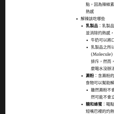
點，因為辣椒
熱感
解辣該吃哪些
乳製品
：乳製品
並消除灼熱感
牛奶可以將
乳製品之所以解
(Molec
排斥，然而，水
麼喝水沒辦
澱粉
：含澱粉
食物可以幫助
雖然澱粉不
然可能不會
糖和蜂蜜
：喝
短嘴巴裡的灼