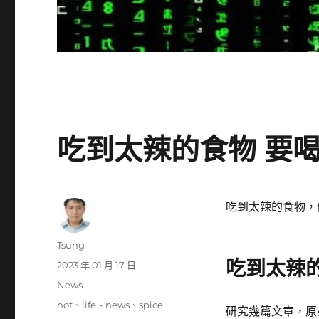
吃到太辣的食物 要
吃到太辣的食物，
作
Tsung
者
吃到太辣
發
2023 年 01 月 17 日
佈
分
News
日
類
標
hot
、
life
、
news
、
spice
期:
研究幾篇文章，原