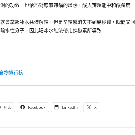
止渴的功效，也恰巧對應麻辣鍋的燥熱，酸與辣還能中和酸鹼度
間就會拿起冰水猛灌解辣，但是辛辣感消失不到幾秒鐘，瞬間又
為疏水性分子，因此喝冰水無法帶走辣椒素所導致
食物排行榜
列印
Facebook
LinkedIn
X