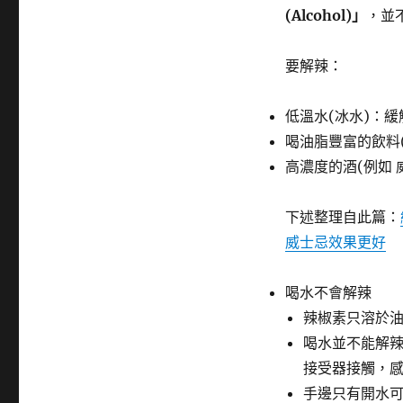
籤
(Alcohol)」
，並
要解辣：
低溫水(冰水)：
喝油脂豐富的飲料
高濃度的酒(例如 
下述整理自此篇：
威士忌效果更好
喝水不會解辣
辣椒素只溶於油脂
喝水並不能解
接受器接觸，
手邊只有開水