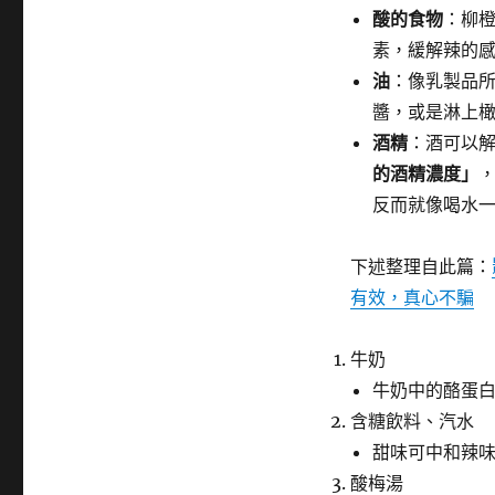
酸的食物
：柳
素，緩解辣的
油
：像乳製品
醬，或是淋上橄欖
酒精
：酒可以
的酒精濃度」
反而就像喝水
下述整理自此篇：
有效，真心不騙
牛奶
牛奶中的酪蛋
含糖飲料、汽水
甜味可中和辣
酸梅湯