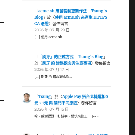
「
acme.sh 憑證強制更新作法 - Tsung's
Blog
」於〈
使用 acme.sh 來產生 HTTPS
CA 憑證
〉發佈留言
2026 年 07 月 29 日
[…] 使用 acme.sh…
「
「刷牙」的正確方式 - Tsung's Blog
」
於〈
刷牙 的 錯誤觀念與注意事項
〉發佈留言
2026 年 07 月 17 日
[…] 刷牙 的 錯誤觀念與…
「
Tsung
」於〈
Apple Pay 搭台北捷運扣0
元、1元 與 閘門不同原因
〉發佈留言
2026 年 07 月 15 日
哈，感謝提點，打錯字，趕快來修正一下~~