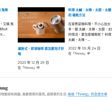
(鬼辣
料理 太鹹、太辣、太甜、太酸
的 補救方法
，又稱 鬼
在家煮菜做料理，不小心加太
hut
多，變 太鹹、太辣、太甜、太
er…
的情況，要怎麼補救呢？ 料理
太鹹、太辣、…
2022 年 05 月 24 日
濾掛式、即溶咖啡 要怎麼泡才好
在「News」中
喝
2023 年 12 月 29 日
在「News」中
ung
物都很有興趣, 喜歡簡單的東西, 過簡單的生活.
檢視「Tsung」的全部文章