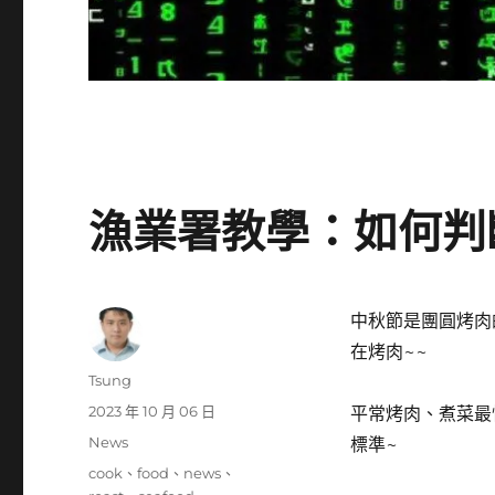
漁業署教學：如何判
中秋節是團圓烤肉
在烤肉~~
作
Tsung
者
發
2023 年 10 月 06 日
平常烤肉、煮菜最
佈
分
News
標準~
日
類
標
cook
、
food
、
news
、
期: