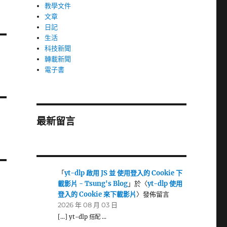
教學文件
文章
日記
生活
科技新聞
轉載新聞
電子書
最新留言
「
yt-dlp 啟用 JS 並 使用登入的 Cookie 下
載影片 - Tsung's Blog
」於〈
yt-dlp 使用
登入的 Cookie 來下載影片
〉發佈留言
2026 年 08 月 03 日
[…] yt-dlp 搭配 …