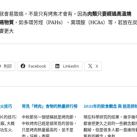
就會易致癌，不是只有烤焦才會有，因為
肉類只要經過高溫燒
癌物質
，如多環芳烴（PAHs）、異環胺（HCAs）等，若放在
響更大
列印
Facebook
LinkedIn
X
生火技巧
常見「烤肉」食物的熱量排行榜
2021年的飲食觀念 與 迷思排
片的技巧:
中秋節另一個號稱就是烤肉節，
現在科學研究的結果，幾乎幾
竅, 大概
中秋烤肉已經是個常見的習俗，
都會把更久之前的一些觀念都
功生火.
只是烤肉熱量最高的，並不是
翻掉，但是很多人都一直維持
肉、培根、香腸..…
舊有的觀念，會有…