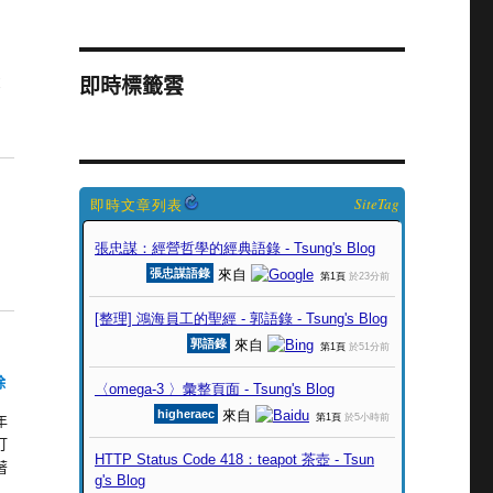
炭
即時標籤雲
SiteTag
除
年
打
著