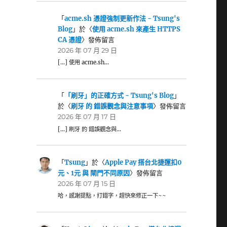
「
acme.sh 憑證強制更新作法 - Tsung's
Blog
」於〈
使用 acme.sh 來產生 HTTPS
CA 憑證
〉發佈留言
2026 年 07 月 29 日
[…] 使用 acme.sh…
「
「刷牙」的正確方式 - Tsung's Blog
」
於〈
刷牙 的 錯誤觀念與注意事項
〉發佈留言
2026 年 07 月 17 日
[…] 刷牙 的 錯誤觀念與…
「
Tsung
」於〈
Apple Pay 搭台北捷運扣0
元、1元 與 閘門不同原因
〉發佈留言
2026 年 07 月 15 日
哈，感謝提點，打錯字，趕快來修正一下~~