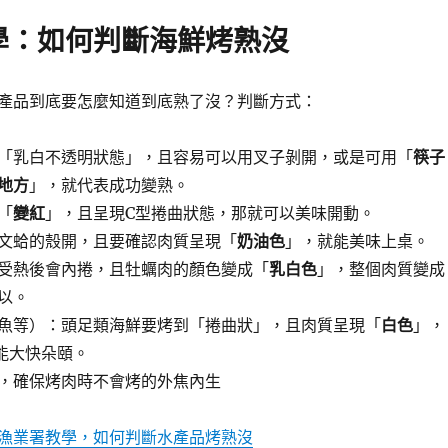
學：如何判斷海鮮烤熟沒
產品到底要怎麼知道到底熟了沒？判斷方式：
「乳白不透明狀態」，且容易可以用叉子剝開，或是可用「
筷子
地方
」，就代表成功變熟。
「
變紅
」，且呈現C型捲曲狀態，那就可以美味開動。
文蛤的殼開，且要確認肉質呈現「
奶油色
」，就能美味上桌。
受熱後會內捲，且牡蠣肉的顏色變成「
乳白色
」，整個肉質變成
以。
魚等）：頭足類海鮮要烤到「捲曲狀」，且肉質呈現「
白色
」，
能大快朵頤。
，確保烤肉時不會烤的外焦內生
漁業署教學，如何判斷水產品烤熟沒