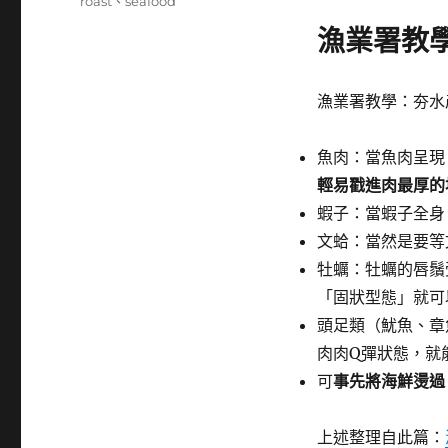
籤
roast
、
seafood
漁業署教
漁業署教學：夯水
魚肉：當魚肉呈現
輕易戳進肉最厚的
蝦子：當蝦子全身
文蛤：當然是要等
牡蠣：牡蠣的唇鬚
「固狀型態」就可
頭足類（魷魚、章
肉肉Q彈狀態，就
可
事先將海鮮燙過
上述整理自此篇：