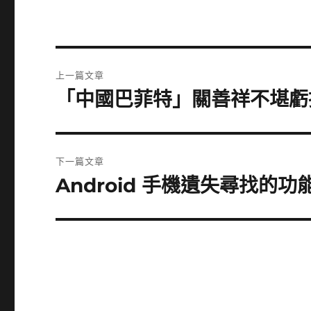
文
上一篇文章
章
「中國巴菲特」關善祥不堪虧損的
上
一
導
篇
覽
文
下一篇文章
章:
Android 手機遺失尋找的功
下
一
篇
文
章: