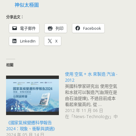
神似太極圖
分享此文：
電子郵件
列印
Facebook
LinkedIn
X
相關
使用 空氣 + 水 來製造 汽油 -
2012
英國科學家研究出 使用空氣
和水就可以製造汽油(現在是
由石油提煉), 不過目前成本
看起來蠻高的, 從 …
2012 年 11 月 06 日
在「News-Technology」中
《國家氣候變遷科學報告
2024：現象、衝擊與調適》
2024 年 05 月 14 日