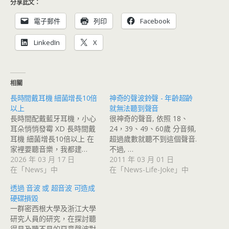
分享此文：
電子郵件
列印
Facebook
LinkedIn
X
相關
長時間戴耳機 細菌增長10倍
神奇的聲波鈴聲 - 年齡超齡
以上
就無法聽到聲音
長時間配戴藍牙耳機，小心
很神奇的聲音, 依照 18、
耳朵悄悄發霉 XD 長時間戴
24，39、49、60歲 分音頻,
耳機 細菌增長10倍以上 在
超過歲數就聽不到這個聲音.
家裡要聽音樂，我都建…
不過, …
2026 年 03 月 17 日
2011 年 03 月 01 日
在「News」中
在「News-Life-Joke」中
透過 音波 或 超音波 可造成
硬碟損毀
一群密西根大學及浙江大學
研究人員的研究，在探討聽
得見及聽不見的惡意聲波對