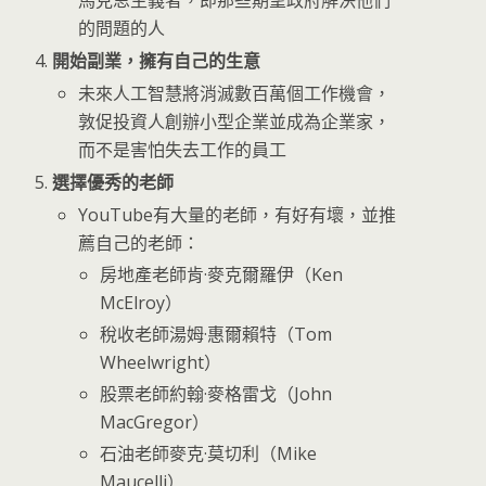
馬克思主義者，即那些期望政府解決他們
的問題的人
開始副業，擁有自己的生意
未來人工智慧將消滅數百萬個工作機會，
敦促投資人創辦小型企業並成為企業家，
而不是害怕失去工作的員工
選擇優秀的老師
YouTube有大量的老師，有好有壞，並推
薦自己的老師：
房地產老師肯·麥克爾羅伊（Ken
McElroy）
稅收老師湯姆·惠爾賴特（Tom
Wheelwright）
股票老師約翰·麥格雷戈（John
MacGregor）
石油老師麥克·莫切利（Mike
Maucelli）