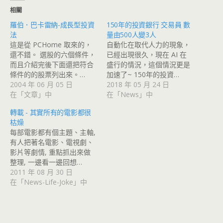
相關
羅伯．巴卡雷納-成長型投資
150年的投資銀行 交易員 數
法
量由500人變3人
這是從 PCHome 取來的，
自動化在取代人力的現象，
還不錯。 選股的六個條件，
已經出現很久，現在 AI 在
而且介紹完後下面還把符合
盛行的情況，這個情況更是
條件的的股票列出來。…
加速了~ 150年的投資…
2004 年 06 月 05 日
2018 年 05 月 24 日
在「文章」中
在「News」中
轉載 - 其實所有的電影都很
枯燥
每部電影都有個主題、主軸,
有人把著名電影、電視劇、
影片等劇情, 重點抓出來做
整理, 一邊看一邊回想…
2011 年 08 月 30 日
在「News-Life-Joke」中