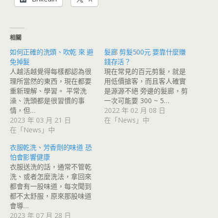
相關
如何正確的洗頭、吹乾 來 避
髮廊 剪髮500元 要靠什麼賺
免掉髮
錢存活？
人越活越覺得每樣都認為很
現在常見的百元剪髮，就是
理所當然的東西，現在都要
用低價搶客，而且客人確實
重新理解、學習。 平常洗
是源源不絕 旁邊的髮廊，剪
澡、洗頭都是很習慣的事
一次可能要 300 ~ 5…
情，但…
2022 年 02 月 08 日
2023 年 03 月 21 日
在「News」中
在「News」中
衣服乾洗、芳香劑的味道 恐
怕會影響健康
衣服送洗的話，通常不管乾
洗、或者怎麼洗法，拿回來
都會有一股味道，每次聞到
都不太舒服，原來那股味道
會導…
2023 年 07 月 28 日