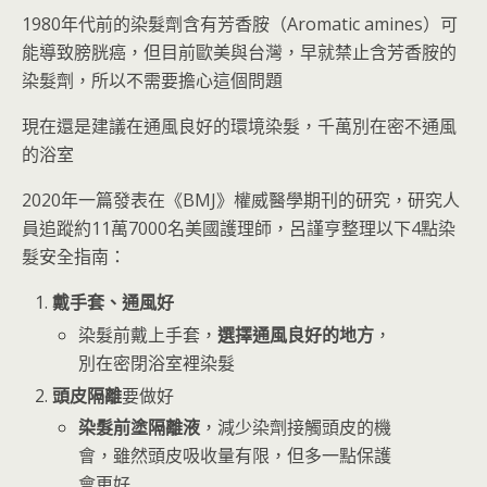
1980年代前的染髮劑含有芳香胺（Aromatic amines）可
能導致膀胱癌，但目前歐美與台灣，早就禁止含芳香胺的
染髮劑，所以不需要擔心這個問題
現在還是建議在通風良好的環境染髮，千萬別在密不通風
的浴室
2020年一篇發表在《BMJ》權威醫學期刊的研究，研究人
員追蹤約11萬7000名美國護理師，呂謹亨整理以下4點染
髮安全指南：
戴手套、通風好
染髮前戴上手套，
選擇通風良好的地方
，
別在密閉浴室裡染髮
頭皮隔離
要做好
染髮前塗隔離液
，減少染劑接觸頭皮的機
會，雖然頭皮吸收量有限，但多一點保護
會更好