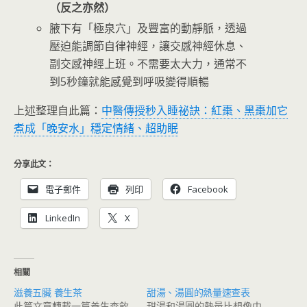
（反之亦然）
腋下有「極泉穴」及豐富的動靜脈，透過
壓迫能調節自律神經，讓交感神經休息、
副交感神經上班。不需要太大力，通常不
到5秒鐘就能感覺到呼吸變得順暢
上述整理自此篇：
中醫傳授秒入睡祕訣：紅棗、黑棗加它
煮成「晚安水」穩定情緒、超助眠
分享此文：
電子郵件
列印
Facebook
LinkedIn
X
相關
滋養五臟 養生茶
甜湯、湯圓的熱量速查表
此篇文章轉載一篇養生查飲
甜湯和湯圓的熱量比想像中