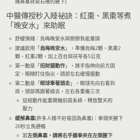
邊鼻塞就是右邊的腋下)
中醫傳授秒入睡祕訣：紅棗、黑棗等煮
「晚安水」來助眠
舒緩情緒：烏梅晚安水與掰掰負能量操
建議飲用「
烏梅晚安水
」，準備烏梅2顆、黑棗2
顆、紅棗2顆，加上百合與茯苓各5公克
第一動是「
招財貓動作
」，將手指伸向前方固
定，眼睛盯住指尖，頭部左右緩慢擺動
第二動是「
眼球牽著頭走
」，眼球先向右看到
底，頭部再跟著過去，左右各重複三次
這組動作能重開機前庭系統，釋放整天的
壓力
緩解鼻塞
(許多人睡不好是因為鼻塞)：拳頭夾腋下
20秒立馬通暢
若
左側鼻塞，請將右手握拳夾在左側腋下