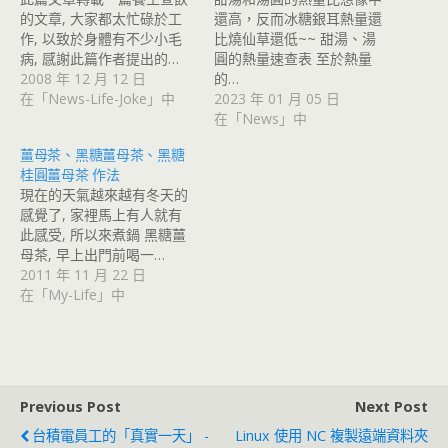
的文章, 大家都太忙碌於工
還高，反而冰糖銀耳熱量還
作, 以致於身體有不少小毛
比燒仙草還低~~ 甜湯、湯
病, 感謝此篇作者提出的…
圓的熱量速查表 至於熱量
2008 年 12 月 12 日
的…
在「News-Life-Joke」中
2023 年 01 月 05 日
在「News」中
薑母茶、黑糖薑母茶、黑糖
桂圓薑母茶 作法
現在的天氣越來越有冬天的
感覺了, 家裡馬上有人就有
此感受, 所以來煮鍋 黑糖薑
母茶, 早上出門前喝一…
2011 年 11 月 22 日
在「My-Life」中
Previous Post
Next Post
台積電員工的「真實一天」 -
Linux 使用 NC 複製遠端資料夾