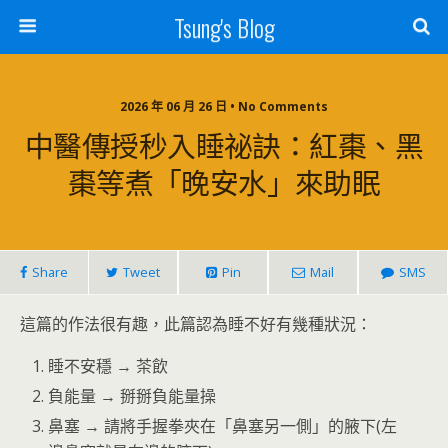
Tsung's Blog
2026 年 06 月 26 日 • No Comments
中醫傳授秒入睡祕訣：紅棗、黑
棗等煮「晚安水」來助眠
Share
Tweet
Pin
Mail
SMS
這篇的作法很有趣，此篇認為睡不好有幾種狀況：
睡不安穩 → 茶飲
負能量 → 掰掰負能量操
鼻塞 → 請將手握拳夾在「鼻塞另一側」的腋下(左