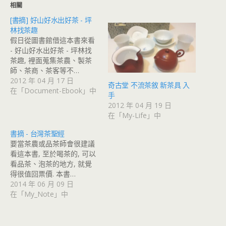
相關
[書摘] 好山好水出好茶 - 坪
林找茶趣
假日從圖書館借這本書來看
- 好山好水出好茶 - 坪林找
茶趣, 裡面蒐集茶農、製茶
師、茶商、茶客等不…
2012 年 04 月 17 日
奇古堂 不流茶敘 新茶具 入
在「Document-Ebook」中
手
2012 年 04 月 19 日
在「My-Life」中
書摘 - 台灣茶聖經
要當茶農或品茶師會很建議
看這本書, 至於喝茶的, 可以
看品茶、泡茶的地方, 就覺
得很值回票價. 本書…
2014 年 06 月 09 日
在「My_Note」中