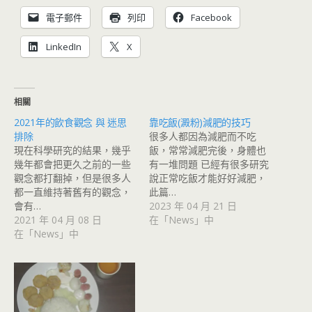
電子郵件
列印
Facebook
LinkedIn
X
相關
2021年的飲食觀念 與 迷思
靠吃飯(澱粉)減肥的技巧
排除
很多人都因為減肥而不吃
現在科學研究的結果，幾乎
飯，常常減肥完後，身體也
幾年都會把更久之前的一些
有一堆問題 已經有很多研究
觀念都打翻掉，但是很多人
說正常吃飯才能好好減肥，
都一直維持著舊有的觀念，
此篇…
會有…
2023 年 04 月 21 日
2021 年 04 月 08 日
在「News」中
在「News」中