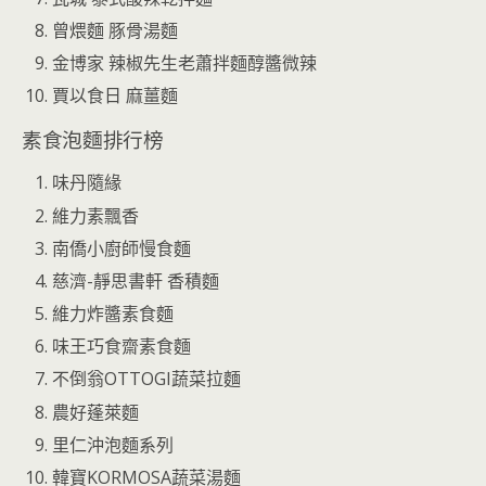
曾煨麵 豚骨湯麵
金博家 辣椒先生老蕭拌麵醇醬微辣
賈以食日 麻薑麵
素食泡麵排行榜
味丹隨緣
維力素飄香
南僑小廚師慢食麵
慈濟-靜思書軒 香積麵
維力炸醬素食麵
味王巧食齋素食麵
不倒翁OTTOGI蔬菜拉麵
農好蓬萊麵
里仁沖泡麵系列
韓寶KORMOSA蔬菜湯麵