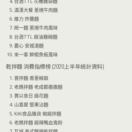
台酒TTL 花雕雞袋麵
滿漢大餐 蔥燒牛肉麵
維力 炸醬麵
統一麵 蔥燒牛肉風味
台酒TTL 麻油雞碗麵
農心 安城湯麵
來一客 鮮蝦魚板風味
乾拌麵 消費指標榜 (2020上半年統計資料)
曾拌麵 香蔥椒麻
老媽拌麵 老成都擔擔麵
賈以食日 麻花麵
山喜屋 堅果沾麵
KiKi食品雜貨 椒麻拌麵
老媽拌麵 麻辣鴨血寬粉
瓦城 泰式酸辣乾拌麵