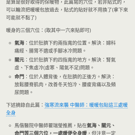
是算是很好取得的保暖物，此篇寫的穴位，若非貼式的，
可以輪流把暖暖包放過去，貼式的貼好就不用換了(拿下來
可能就不黏了)
暖身的三個穴位：(取其中一穴來貼即可)
氣海
：位於肚臍下約兩指寬的位置。解決：婦科
痛經、腸胃不適或手腳冰冷問題。
關元
：位於肚臍下約四指寬的地方。解決：腎氣
虛、下焦虛冷(虛寒、陽氣不足)問題。
命門
：位於人體背後，在肚臍的正後方。解決：
放鬆腰脊肌肉，改善冬天怕冷、腰痠背痛以及頻
尿問題。
下述摘錄自此篇：
強寒流來襲 中醫師：暖暖包貼這三處暖
全身
馬偕醫院中醫師瞿瑞瑩推薦，貼在
氣海、關元、
命門等三個穴位，一處暖便全身暖
，但注意一定