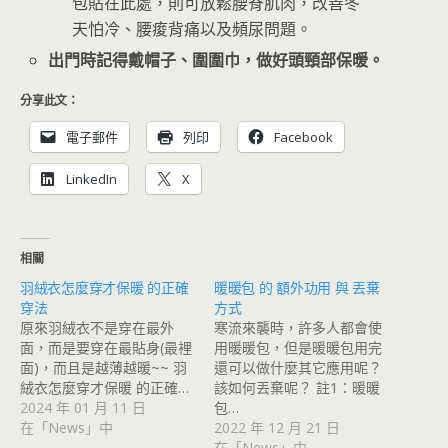
包貼在此處，則可放鬆腰脊肌肉，改善冬
天怕冷、腰痠背痛以及頻尿問題。
出門時記得戴帽子、圍圍巾，做好頭頸部保暖。
分享此文：
電子郵件
列印
Facebook
LinkedIn
X
相關
羽絨衣怎麼穿才保暖 的正確
暖暖包 的 額外功用 與 丟棄
穿法
方式
原來羽絨衣不是穿在最外
寒流來襲時，許多人都會使
面，而是要穿在最貼身(最裡
用暖暖包，但是暖暖包用完
面)，而且是越薄越暖~~ 羽
還可以做什麼其它應用呢？
絨衣怎麼穿才保暖 的正確…
該如何丟棄呢？ 註1：暖暖
2024 年 01 月 11 日
包…
在「News」中
2022 年 12 月 21 日
在「News」中