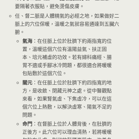
要隔著衣服貼，避免燙傷皮膚。
任、督二脈是人體精氣的必經之地，如果做好二
脈上的穴位保暖，溫暖之氣就容易通達到五臟六
腑。
氣海
：在任脈上位於肚臍下約兩指寬的位
置，溫暖這個穴位有溫陽益氣、扶正固
本、培元補虛的功效。若有婦科痛經、腸
胃不適或手腳冰冷問題，都很適合將暖暖
包貼敷於這個穴位。
關元
：在任脈上位於肚臍下約四指寬的地
方，是收斂、閉藏元神之處。從中醫觀點
來看，如果腎氣虛、下焦虛冷，可以在這
個穴位上熱敷，以解決虛寒、陽氣不足的
問題。
命門
：在督脈上位於人體背後，在肚臍的
正後方。此穴位可以理血清熱，若將暖暖