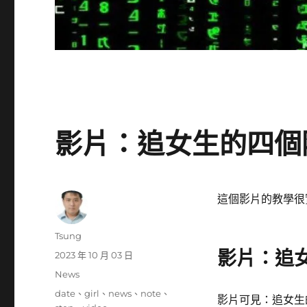
影片：追女生的四個階
這個影片的教學很
作
Tsung
者
影片：追女
發
2023 年 10 月 03 日
佈
分
News
日
類
標
date
、
girl
、
news
、
note
、
期:
影片可見：追女生