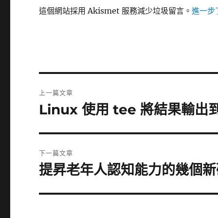
這個網站採用 Akismet 服務減少垃圾留言。
進一步了
文
上一篇文章
章
Linux 使用 tee 將結果輸
上
一
導
篇
覽
文
下一篇文章
章:
提昇老年人認知能力的幾個新研究
下
一
篇
文