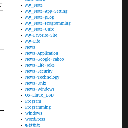
了
My_Note
一
My_Note-App-Setting
My_Note-pLog
My_Note-Programming
My_Note-Unix
My-Favorite-Site
My-Life
News
News-Application
News-Google-Yahoo
News-Life-Joke
News-Security
News-Technology
News-Unix
News-Windows
OS-Linux_BSD
Program
Programming
Windows
WordPress
好站推薦