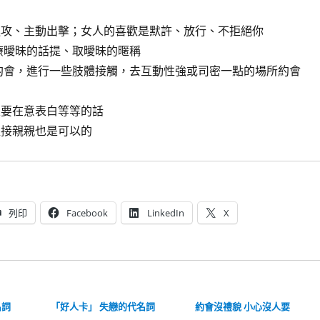
進攻、主動出擊；女人的喜歡是默許、放行、不拒絕你
療曖昧的話提、取曖昧的暱稱
約會，進行一些肢體接觸，去互動性強或司密一點的場所約會
定要在意表白等等的話
直接親親也是可以的
列印
Facebook
LinkedIn
X
名詞
「好人卡」 失戀的代名詞
約會沒禮貌 小心沒人要