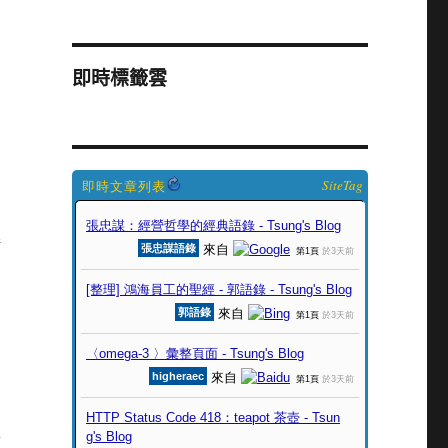
即時標籤雲
SiteTag
解
喜