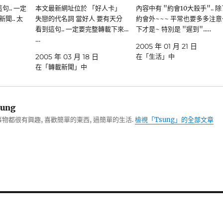
句.. 一定
本文最新網址位於 「好人卡」
內容中有 "約會10大殺手".. 除
聞.. 太
失戀的代名詞 當好人 要有天分
約會外~~~ 平常也要多多注意
看到這句.. 一定要完整轉載下來...
下才是~ 特別是 "遲到"..…
…
2005 年 01 月 21 日
2005 年 03 月 18 日
在「生活」中
在「轉載新聞」中
ung
物都很有興趣, 喜歡簡單的東西, 過簡單的生活.
檢視「Tsung」的全部文章