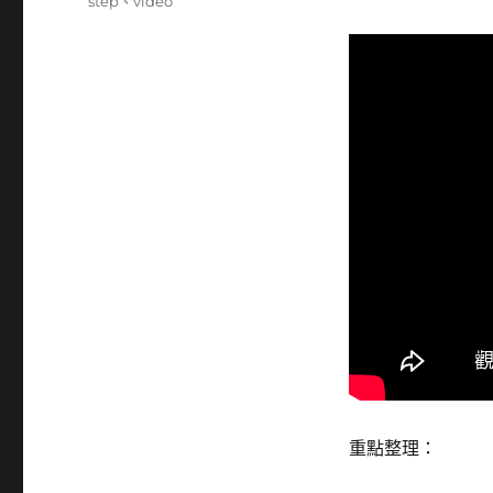
籤
step
、
video
重點整理：