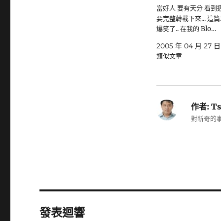
當好人 要有天分 看到這
要完整轉載下來... 這篇新
爆笑了.. 在我的 Blo…
2005 年 04 月 27 日
類似文章
作者:
Ts
對新奇的事
發表迴響