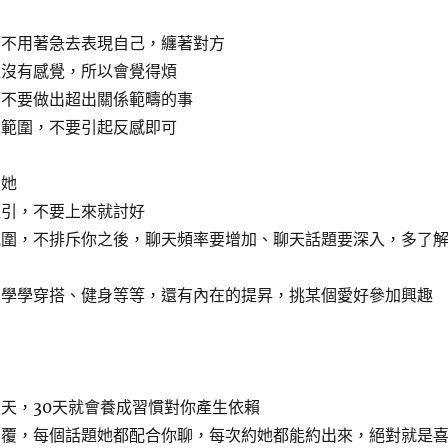
，不用著急去表現自己，纏著對方
還沒有感覺，所以會覺得煩
，不要做出超出關係範疇的事
天範圍，不要引起反感即可
引她
吸引，不要上來就討好
氛圍，不排斥你之後，聊天頻率要增加、聊天話題要深入，多了
，學學穿搭、健身等等，還有內在的提昇，挑某個愛好參加興趣
天，30天就會養成習慣對你產生依賴
回覆，每個話題她都配合你聊，每次約她都能約出來，絕對就是