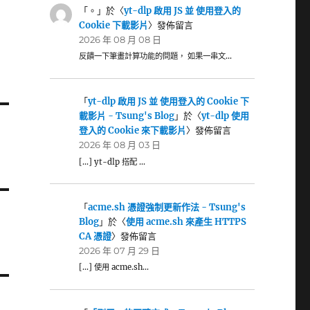
「
。
」於〈
yt-dlp 啟用 JS 並 使用登入的
Cookie 下載影片
〉發佈留言
2026 年 08 月 08 日
反饋一下筆畫計算功能的問題， 如果一串文…
「
yt-dlp 啟用 JS 並 使用登入的 Cookie 下
載影片 - Tsung's Blog
」於〈
yt-dlp 使用
登入的 Cookie 來下載影片
〉發佈留言
2026 年 08 月 03 日
[…] yt-dlp 搭配 …
「
acme.sh 憑證強制更新作法 - Tsung's
Blog
」於〈
使用 acme.sh 來產生 HTTPS
CA 憑證
〉發佈留言
2026 年 07 月 29 日
[…] 使用 acme.sh…