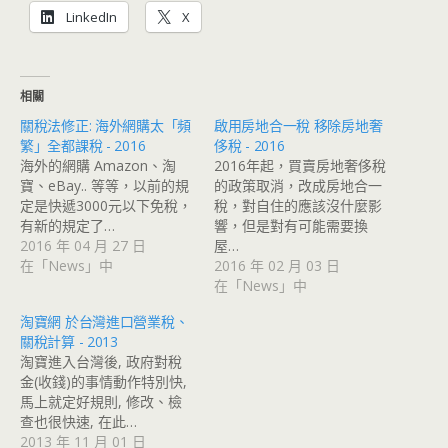
LinkedIn
X
相關
關稅法修正: 海外網購太「頻
啟用房地合一稅 移除房地奢
繁」全都課稅 - 2016
侈稅 - 2016
海外的網購 Amazon、淘
2016年起，買賣房地奢侈稅
寶、eBay.. 等等，以前的規
的政策取消，改成房地合一
定是快遞3000元以下免稅，
稅，對自住的應該沒什麼影
有新的規定了…
響，但是對有可能需要換
2016 年 04 月 27 日
屋…
在「News」中
2016 年 02 月 03 日
在「News」中
淘寶網 於台灣進口營業稅、
關稅計算 - 2013
淘寶進入台灣後, 政府對稅
金(收錢)的事情動作特別快,
馬上就定好規則, 修改、檢
查也很快速, 在此…
2013 年 11 月 01 日