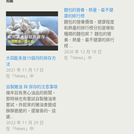
相關
麵包的營養、熱量、最不健
康的排行榜
麵包的營養價值、健康程度
和熱量的排行榜分別是哪些
種類的麵包呢？ 麵包的營
養、熱量、最不健康的排行
榜 …
2020 年 12 月 18 日
在「News」中
大蒜能多放15個月的保存方
法
2021 年 11 月 17 日
在「News」中
自製豬油 與 保存的注意事項
幾年前有黑心油品的新聞，
那時候也有嘗試自製豬油來
嘗試，炸起來的豬油會變成
酥酥脆脆的，還蠻香的~ 這
邊…
2022 年 11 月 29 日
在「News」中