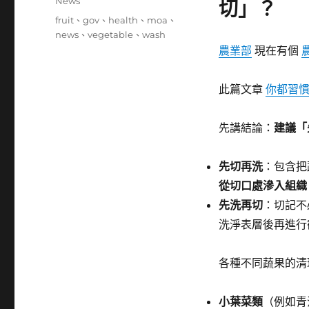
分
News
切」？
日
類
標
fruit
、
gov
、
health
、
moa
、
期:
籤
news
、
vegetable
、
wash
農業部
現在有個
此篇文章
你都習慣
先講結論：
建議「
先切再洗
：包含把
從切口處滲入組織
先洗再切
：切記不
洗淨表層後再進行
各種不同蔬果的清
小葉菜類
（例如青