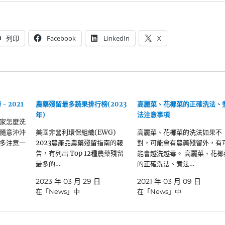
列印
Facebook
LinkedIn
X
 2021
農藥殘留最多蔬果排行榜(2023
高麗菜、花椰菜的正確洗法、
年)
法注意事項
家怎麼洗
隨意沖沖
美國非營利環保組織(EWG)
高麗菜、花椰菜的洗法如果不
多注意一
2023農產品農藥殘留指南的報
對，可能會有農藥殘留外，有
告，有列出 Top 12種農藥殘留
能會越洗越毒。 高麗菜、花椰
最多的…
的正確洗法、煮法…
2023 年 03 月 29 日
2021 年 03 月 09 日
在「News」中
在「News」中