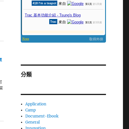
煮
分類
可
菜
Application
Camp
Document-Ebook
General
Innovation