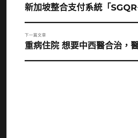
章
新加坡整合支付系統「SGQR
上
一
導
篇
覽
文
下一篇文章
章:
重病住院 想要中西醫合治，
下
一
篇
文
章: