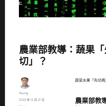
農業部教導：蔬果「
切」？
蔬菜水果「先切再
作
Tsung
者
農業部教
發
2023 年 12 月 21 日
佈