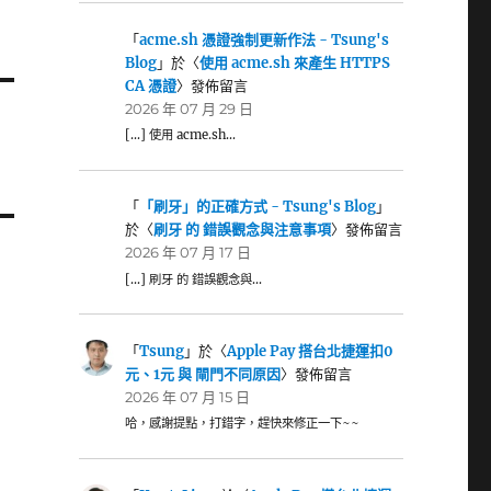
「
acme.sh 憑證強制更新作法 - Tsung's
Blog
」於〈
使用 acme.sh 來產生 HTTPS
CA 憑證
〉發佈留言
2026 年 07 月 29 日
[…] 使用 acme.sh…
「
「刷牙」的正確方式 - Tsung's Blog
」
於〈
刷牙 的 錯誤觀念與注意事項
〉發佈留言
2026 年 07 月 17 日
[…] 刷牙 的 錯誤觀念與…
「
Tsung
」於〈
Apple Pay 搭台北捷運扣0
元、1元 與 閘門不同原因
〉發佈留言
2026 年 07 月 15 日
哈，感謝提點，打錯字，趕快來修正一下~~