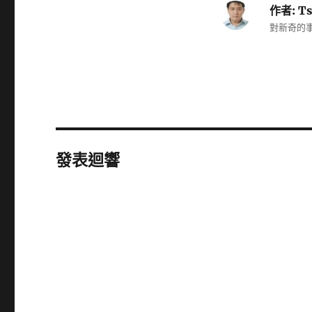
作者:
Ts
對新奇的事
發表迴響