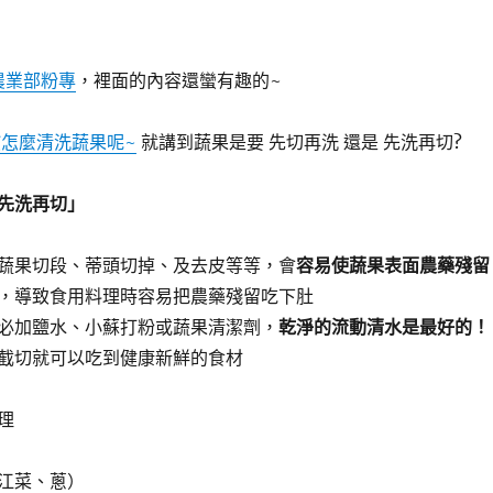
農業部粉專
，裡面的內容還蠻有趣的~
怎麼清洗蔬果呢~
就講到蔬果是要 先切再洗 還是 先洗再切?
先洗再切」
蔬果切段、蒂頭切掉、及去皮等等，會
容易使蔬果表面農藥殘留
，導致食用料理時容易把農藥殘留吃下肚
必加鹽水、小蘇打粉或蔬果清潔劑，
乾淨的流動清水是最好的！
截切就可以吃到健康新鮮的食材
理
江菜、蔥）