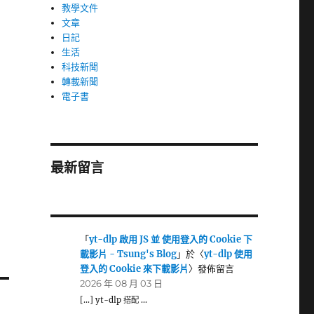
教學文件
文章
日記
生活
科技新聞
轉載新聞
電子書
最新留言
「
yt-dlp 啟用 JS 並 使用登入的 Cookie 下
載影片 - Tsung's Blog
」於〈
yt-dlp 使用
登入的 Cookie 來下載影片
〉發佈留言
2026 年 08 月 03 日
[…] yt-dlp 搭配 …