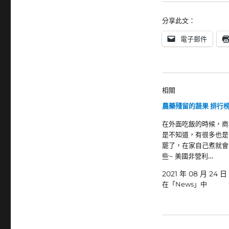
分享此文：
電子郵件
相關
農藥殘留的蔬果 排行榜 -
在外面吃飯的時候，商
是不知道，有很多也是
罷了，在家自己煮就會
些~ 美國非營利…
2021 年 08 月 24 日
在「News」中